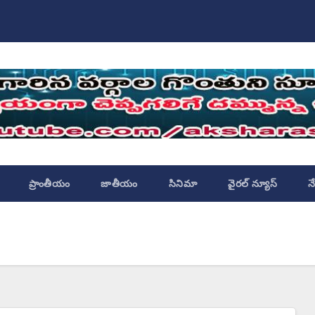
ప్రాంతీయం
జాతీయం
సినిమా
వైరల్ న్యూస్
న