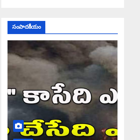
సంపాదకీయం