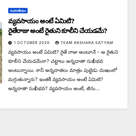
సంపాదకీయం
వ్యవసాయం అంటే ఏమిటి?
రైతేరాజు అంటే రైతుని కూలీని చేయడమే?
1 OCTOBER 2020
TEAM AKSHARA SATYAM
వ్యవసాయం అంటే ఏమిటి? రైతే రాజు అంటూనే – ఆ రైతుని
కూలీని చేయడమేనా? చట్టాలు అన్నదాతా సుఖీభవ
అంటున్నాయి. కానీ అన్నదాతలు మాత్రం పుట్టెడు దుఃఖంలో
మగ్గుతున్నారు? ఇంతకీ వ్యవసాయం అంటే ఏమిటి?
అన్నదాతా సుఖీభవ? వ్యవసాయం అంటే, జీను…