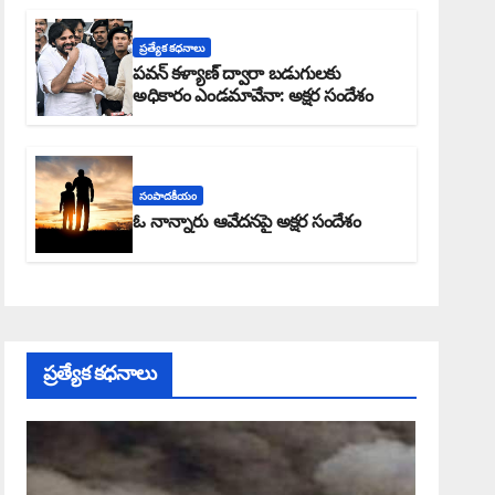
ప్రత్యేక కధనాలు
పవన్ కళ్యాణ్ ద్వారా బడుగులకు
అధికారం ఎండమావేనా: అక్షర సందేశం
సంపాదకీయం
ఓ నాన్నారు ఆవేదనపై అక్షర సందేశం
ప్రత్యేక కధనాలు