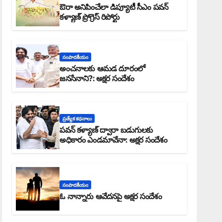
ఔరా అనిపించేలా డిప్యూటీ సీఎం పవన్
కళ్యాణ్ ప్రోగ్రెస్ రిపోర్టు
సంపాదకీయం
అంచనాలకు ఆమడ దూరంలో
జనసేనాని?: అక్షర సందేశం
ప్రత్యేక కధనాలు
పవన్ కళ్యాణ్ ద్వారా బడుగులకు
అధికారం ఎండమావేనా: అక్షర సందేశం
సంపాదకీయం
ఓ నాన్నారు ఆవేదనపై అక్షర సందేశం