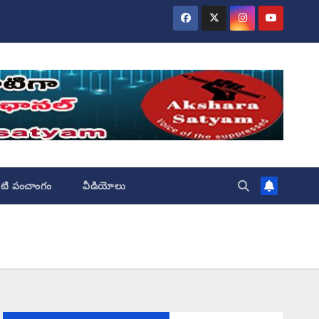
ేటి పంచాంగం
వీడియోలు