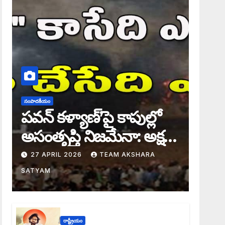
సంపాదకీయం
పవన్ కళ్యాణ్’పై కాపుల్లో
అసంతృప్తి నిజమేనా: అక్షర
సందేశం
27 APRIL 2026
TEAM AKSHARA
SATYAM
రాష్ట్రీయం