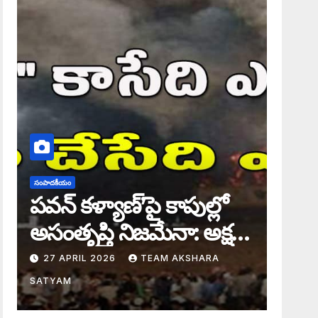
సంపాదకీయం
పవన్ కళ్యాణ్’పై కాపుల్లో
అసంతృప్తి నిజమేనా: అక్షర
సందేశం
27 APRIL 2026
TEAM AKSHARA
SATYAM