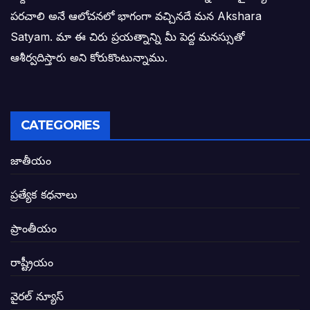
పరచాలి అనే ఆలోచనలో భాగంగా వచ్చినదే మన Akshara
బాధితుల ఆశలసౌధం జనసేనానికి అక్షర సందే
Satyam. మా ఈ చిరు ప్రయత్నాన్ని మీ పెద్ద మనస్సుతో
ఓరి నాన్నోయి! జరా నా గోడు విను: అక్షర సందే
ఆశీర్వదిస్తారు అని కోరుకొంటున్నాము.
అణగారిన వర్గాలకు అధికారం వచ్చిననాడే నిజమ
అసాంఘిక కార్యక్రమాల అడ్డాగా విశాఖ?
CATEGORIES
ఏపీలో రౌడీలు రాజ్యాలేలుతున్నారు. తరిమి కొట్టడా
జాతీయం
సీఎం సన్నిహిత సంస్థ ఇండోసోల్’కి 8,348 
ప్రత్యేక కధనాలు
విద్యారంగంలోని అవినీతి తిమింగలాల గుట్టు వి
ప్రాంతీయం
జగనన్న పాల వెల్లువ పథకంలో పొంగి పొర్లుతున్
రాష్ట్రీయం
బటన్లు నొక్కే సీఎంపై నాదెండ్ల మనోహర్ సంచల
వైరల్ న్యూస్