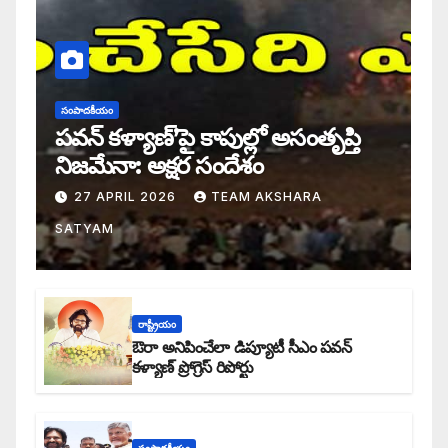
సంపాదకీయం
పవన్ కళ్యాణ్’పై కాపుల్లో అసంతృప్తి
నిజమేనా: అక్షర సందేశం
27 APRIL 2026
TEAM AKSHARA
SATYAM
రాష్ట్రీయం
ఔరా అనిపించేలా డిప్యూటీ సీఎం పవన్
కళ్యాణ్ ప్రోగ్రెస్ రిపోర్టు
సంపాదకీయం