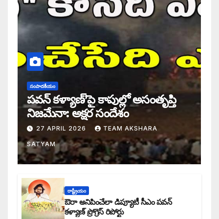
సంపాదకీయం
పవన్ కళ్యాణ్’పై కాపుల్లో అసంతృప్తి
నిజమేనా: అక్షర సందేశం
27 APRIL 2026
TEAM AKSHARA
SATYAM
రాష్ట్రీయం
ఔరా అనిపించేలా డిప్యూటీ సీఎం పవన్
కళ్యాణ్ ప్రోగ్రెస్ రిపోర్టు