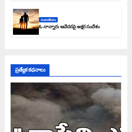
సంపాదకీయం
ఓ నాన్నారు ఆవేదనపై అక్షర సందేశం
ప్రత్యేక కధనాలు