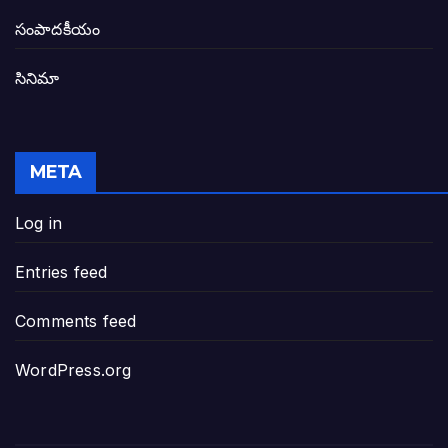
తెలంగాణ అభివృద్ధి ఆకాంక్ష నెరవేరాలంటే బీజేప
సంపాదకీయం
సినిమా
జనసేన-టీడీపీల సంయుక్త సమావేశంలో సంచల
విజయవాడ, గుంటూరుకు దీటుగా తెనాలిని అభివ
META
జనప్రభంజనం మధ్య ముదినేపల్లిలో జనసేనాని 
Log in
పావలా ముఖ్యమంత్రి అంటూ జగన్ రెడ్డిపై గర్జి
Entries feed
ఐసియూలో ఉన్న వైసీపీ-అంతకంతకు ఎదుగుతు
Comments feed
ప్రభుత్వానికి సవాళ్లు – ప్రభుత్వ పెద్దలకు భవ
WordPress.org
మోసకారి వైసీపీ అంటూ విరుచుకు పడిన నాదె
జగన్ రెడ్డి మాకొద్దు బాబోయ్… ఎందుకంటే