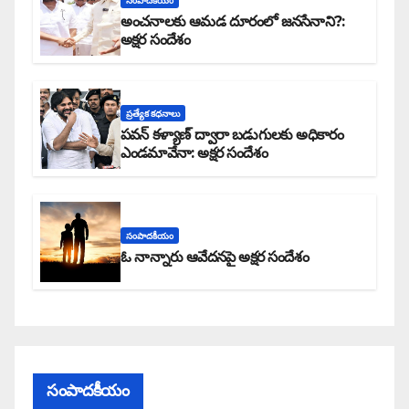
అంచనాలకు ఆమడ దూరంలో జనసేనాని?:
అక్షర సందేశం
ప్రత్యేక కధనాలు
పవన్ కళ్యాణ్ ద్వారా బడుగులకు అధికారం
ఎండమావేనా: అక్షర సందేశం
సంపాదకీయం
ఓ నాన్నారు ఆవేదనపై అక్షర సందేశం
సంపాదకీయం