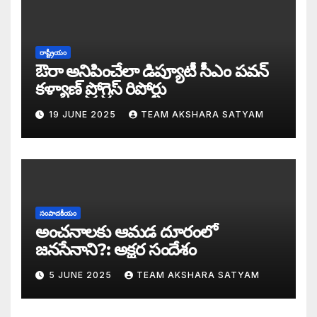
డబ్బై సంవత్సరాల గిరి చరిత్రను తిరగరాసిన ప
సీజ్ ద బోట్ కాదు – సీజ్ ద సిస్టం: జనసేనానికి
రాష్ట్రీయం
ఔరా అనిపించేలా డిప్యూటీ సీఎం పవన్
కూటమిలో కుమ్ములాటలు – వైసీపీలో కేరింతలపై
కళ్యాణ్ ప్రోగ్రెస్ రిపోర్టు
19 JUNE 2025
TEAM AKSHARA SATYAM
అంజనీ పుత్రుడు పవర్ కళ్యాణ్ పై అక్షర సందేశ
జనసేనలో చీకటి వెలుగులు
రాష్ట్ర ఉప ముఖ్యమంత్రిగా బాధ్యతలు స్వీకరిం
సంపాదకీయం
గరళకంఠుడు చేతిలో గ్రామీణం – సేనాని శాఖలప
అంచనాలకు ఆమడ దూరంలో
జనసేనాని?: అక్షర సందేశం
పవన్ కళ్యాణ్ డిప్యూటీ సీఎం – శాఖలు కేటా
5 JUNE 2025
TEAM AKSHARA SATYAM
జనసేనాని విజయం వెనుక నమ్మలేని నిజాలు: అ