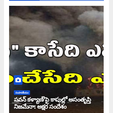
సంపాదకీయం
పవన్ కళ్యాణ్’పై కాపుల్లో అసంతృప్తి
నిజమేనా: అక్షర సందేశం