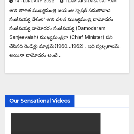
14 FEBRUARY 2022
TEAM AKSHARA SATYAM
తొలి తాళిత ముఖ్యమంత్రి జయంతి స్పెషల్ సమతావాది
సంజీవయ్య దేశంలో తొలి దళిత ముఖ్యమంత్రి దామోదరం
సంజీవయ్య దామోదరం సంజీవయ్య (Damodaram
Sanjeevaiah) ముఖ్యమంత్రిగా (Chief Minister) పని
చేసినది రెండేళ్లు మాత్రమే(1960…1962) . ఇది స్వల్పకాలమే.
అయినా దామోదరం అంటే…
Our Sensational Videos