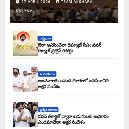
27 APRIL 2026
TEAM AKSHARA
SATYAM
రాష్ట్రీయం
ఔరా అనిపించేలా డిప్యూటీ సీఎం పవన్
కళ్యాణ్ ప్రోగ్రెస్ రిపోర్టు
సంపాదకీయం
అంచనాలకు ఆమడ దూరంలో జనసేనాని?:
అక్షర సందేశం
ప్రత్యేక కధనాలు
పవన్ కళ్యాణ్ ద్వారా బడుగులకు అధికారం
ఎండమావేనా: అక్షర సందేశం