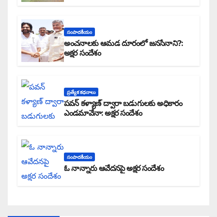
సంపాదకీయం
అంచనాలకు ఆమడ దూరంలో జనసేనాని?:
అక్షర సందేశం
ప్రత్యేక కధనాలు
పవన్ కళ్యాణ్ ద్వారా బడుగులకు అధికారం
ఎండమావేనా: అక్షర సందేశం
సంపాదకీయం
ఓ నాన్నారు ఆవేదనపై అక్షర సందేశం