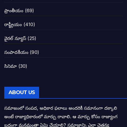
జనసేనకు గాజు గ్లాసు గుర్తును ఖరారు చేసిన క
ప్రాంతీయం
(69)
నాన్నా లోకేశా! మా కళ్ళు తెరిపించినందుకు ధన
రాష్ట్రీయం
(410)
పవన్ కళ్యాణ్-చంద్రబాబు కీలక భేటీ అందుకేనా
వైరల్ న్యూస్
(25)
గెలుపే లక్ష్యంగా దశాబ్దం పాటు పొత్తు: పవన్ కళ
సంపాదకీయం
(90)
బాబూ! ముఖ్యమంత్రి ఎవరు: హరిరామ జోగయ
సినిమా
(30)
వైసీపీ సర్కార్ లో పంచాయతీలు నిర్వీర్యం: నాద
తెలంగాణ సీఎం రేవంత్ రెడ్డి విజయ రహస్యాల
ABOUT US
తెలంగాణ కొత్త సీఎంగా రేవంత్ రెడ్డి!
సమాజంలో సంపద, అధికార ఫలాలు అందరికీ సమానంగా దక్కాలి
అంటే రాజ్యాధికారంలో మార్పు రావాలి. ఆ మార్పు కోసం రాజ్యాంగ
ఎన్నికల ఫలితాలు రాబోతున్న వేల ఎవరి గోల వా
బద్దంగా మనమంతా ఏమి చేయాలి? సమాజాన్ని ఎలా చైతన్య