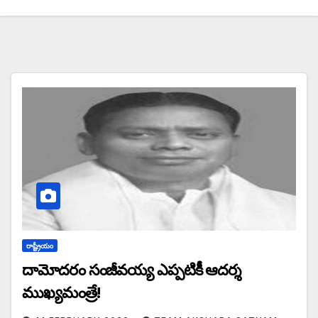
రాష్ట్రీయం
దామోదరం సంజీవయ్య ఎప్పటికీ ఆదర్శ
ముఖ్యమంత్రే!