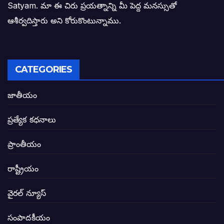
Satyam. మా ఈ చిరు ప్రయత్నాన్ని మీ పెద్ద మనస్సుతో
ఓరి నాన్నోయి! జరా నా గోడు విను: అక్షర సందే
ఆశీర్వదిస్తారు అని కోరుకొంటున్నాము.
అణగారిన వర్గాలకు అధికారం వచ్చిననాడే నిజమ
అసాంఘిక కార్యక్రమాల అడ్డాగా విశాఖ?
CATEGORIES
ఏపీలో రౌడీలు రాజ్యాలేలుతున్నారు. తరిమి కొట్టడా
జాతీయం
సీఎం సన్నిహిత సంస్థ ఇండోసోల్’కి 8,348 
ప్రత్యేక కధనాలు
విద్యారంగంలోని అవినీతి తిమింగలాల గుట్టు వి
ప్రాంతీయం
జగనన్న పాల వెల్లువ పథకంలో పొంగి పొర్లుతున్
రాష్ట్రీయం
బటన్లు నొక్కే సీఎంపై నాదెండ్ల మనోహర్ సంచల
వైరల్ న్యూస్
తెలంగాణ అభివృద్ధి ఆకాంక్ష నెరవేరాలంటే బీజేప
సంపాదకీయం