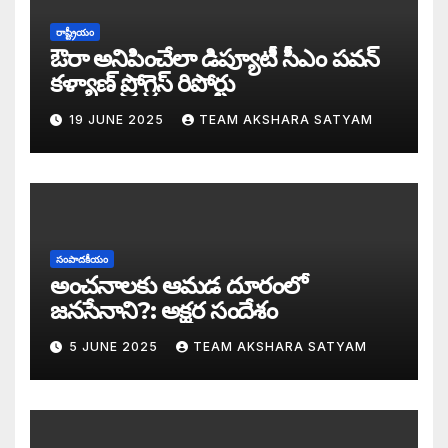
సీజ్ ద బోట్ కాదు – సీజ్ ద సిస్టం: జనసేనానికి
రాష్ట్రీయం
ఔరా అనిపించేలా డిప్యూటీ సీఎం పవన్
కూటమిలో కుమ్ములాటలు – వైసీపీలో కేరింతలపై
కళ్యాణ్ ప్రోగ్రెస్ రిపోర్టు
19 JUNE 2025
TEAM AKSHARA SATYAM
అంజనీ పుత్రుడు పవర్ కళ్యాణ్ పై అక్షర సందేశ
జనసేనలో చీకటి వెలుగులు
రాష్ట్ర ఉప ముఖ్యమంత్రిగా బాధ్యతలు స్వీకరిం
సంపాదకీయం
గరళకంఠుడు చేతిలో గ్రామీణం – సేనాని శాఖలప
అంచనాలకు ఆమడ దూరంలో
జనసేనాని?: అక్షర సందేశం
పవన్ కళ్యాణ్ డిప్యూటీ సీఎం – శాఖలు కేటా
5 JUNE 2025
TEAM AKSHARA SATYAM
జనసేనాని విజయం వెనుక నమ్మలేని నిజాలు: అ
కన్నుల విందుగా ఏపీ కొత్త ప్రభుత్వ ప్రమాణ స