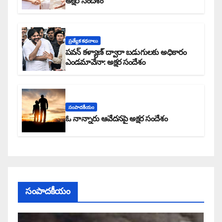
అక్షర సందేశం
ప్రత్యేక కధనాలు
పవన్ కళ్యాణ్ ద్వారా బడుగులకు అధికారం
ఎండమావేనా: అక్షర సందేశం
సంపాదకీయం
ఓ నాన్నారు ఆవేదనపై అక్షర సందేశం
సంపాదకీయం