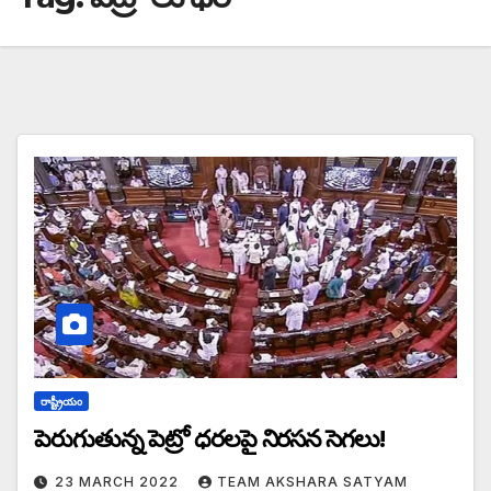
రాష్ట్రీయం
పెరుగుతున్న పెట్రో ధరలపై నిరసన సెగలు!
23 MARCH 2022
TEAM AKSHARA SATYAM