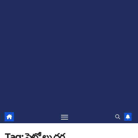
Tag:
పెట్రో లు ధర