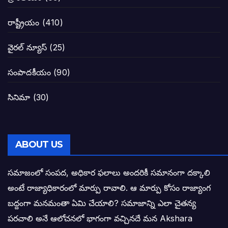
నాన్నా లోకేశా! మా కళ్ళు తెరిపించినందుకు ధన
రాష్ట్రీయం
(410)
పవన్ కళ్యాణ్-చంద్రబాబు కీలక భేటీ అందుకేనా
వైరల్ న్యూస్
(25)
గెలుపే లక్ష్యంగా దశాబ్దం పాటు పొత్తు: పవన్ కళ
సంపాదకీయం
(90)
బాబూ! ముఖ్యమంత్రి ఎవరు: హరిరామ జోగయ
సినిమా
(30)
వైసీపీ సర్కార్ లో పంచాయతీలు నిర్వీర్యం: నాద
తెలంగాణ సీఎం రేవంత్ రెడ్డి విజయ రహస్యాల
ABOUT US
తెలంగాణ కొత్త సీఎంగా రేవంత్ రెడ్డి!
సమాజంలో సంపద, అధికార ఫలాలు అందరికీ సమానంగా దక్కాలి
అంటే రాజ్యాధికారంలో మార్పు రావాలి. ఆ మార్పు కోసం రాజ్యాంగ
ఎన్నికల ఫలితాలు రాబోతున్న వేల ఎవరి గోల వా
బద్దంగా మనమంతా ఏమి చేయాలి? సమాజాన్ని ఎలా చైతన్య
పరచాలి అనే ఆలోచనలో భాగంగా వచ్చినదే మన Akshara
బాధితుల ఆశలసౌధం జనసేనానికి అక్షర సందే