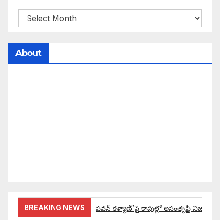
About
సమాజంలో సంపద, అధికార ఫలాలు అందరికీ సమానంగా
దక్కాలి అంటే రాజ్యాధికారంలో మార్పు రావాలి. ఆ మార్పు
కోసం రాజ్యాంగ బద్దంగా మనమంతా ఏమి చేయాలి?
సమాజాన్ని ఎలా చైతన్య పరచాలి అనే ఆలోచనలో భాగంగా
వచ్చినదే మన Akshara Satyam. మా ఈ చిరు
ప్రయత్నాన్ని మీ పెద్ద మనస్సుతో ఆశీర్వదిస్తారు అని
కోరుకొంటున్నాము.
BREAKING NEWS
పవన్ కళ్యాణ్’పై కాపుల్లో అసంతృప్తి నిజమేనా: