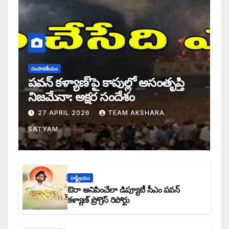
సంపాదకీయం
పవన్ కళ్యాణ్’పై కాపుల్లో అసంతృప్తి
నిజమేనా: అక్షర సందేశం
27 APRIL 2026
TEAM AKSHARA
SATYAM
రాష్ట్రీయం
ఔరా అనిపించేలా డిప్యూటీ సీఎం పవన్
కళ్యాణ్ ప్రోగ్రెస్ రిపోర్టు