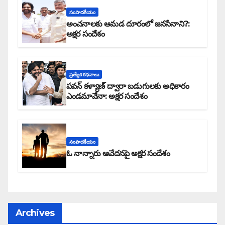
సంపాదకీయం
అంచనాలకు ఆమడ దూరంలో జనసేనాని?:
అక్షర సందేశం
ప్రత్యేక కధనాలు
పవన్ కళ్యాణ్ ద్వారా బడుగులకు అధికారం
ఎండమావేనా: అక్షర సందేశం
సంపాదకీయం
ఓ నాన్నారు ఆవేదనపై అక్షర సందేశం
Archives