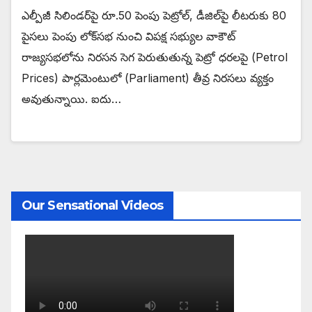
ఎల్పీజీ సిలిండర్‌పై రూ.50 పెంపు పెట్రోల్‌, డీజిల్‌పై లీటరుకు 80
పైసలు పెంపు లోక్‌సభ నుంచి విపక్ష సభ్యుల వాకౌట్‌
రాజ్యసభలోను నిరసన సెగ పెరుతుతున్న పెట్రో ధరలపై (Petrol
Prices) పార్లమెంటులో (Parliament) తీవ్ర నిరసలు వ్యక్తం
అవుతున్నాయి. ఐదు…
Our Sensational Videos