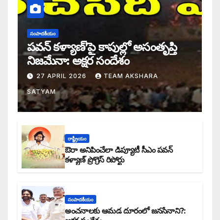
సంపాదకీయం
పవన్ కళ్యాణ్’పై కాపుల్లో అసంతృప్తి
నిజమేనా: అక్షర సందేశం
27 APRIL 2026
TEAM AKSHARA
SATYAM
రాష్ట్రీయం
ఔరా అనిపించేలా డిప్యూటీ సీఎం పవన్
కళ్యాణ్ ప్రోగ్రెస్ రిపోర్టు
సంపాదకీయం
అంచనాలకు ఆమడ దూరంలో జనసేనాని?: