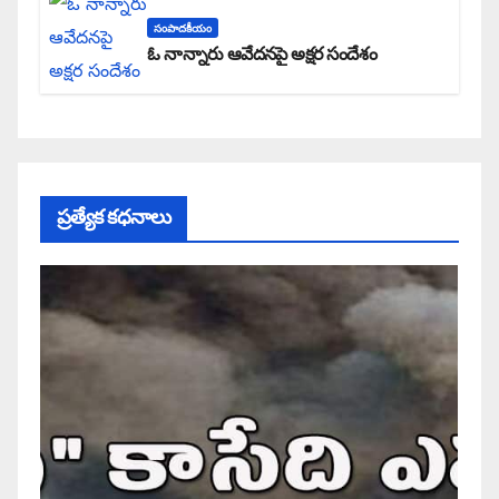
సంపాదకీయం
ఓ నాన్నారు ఆవేదనపై అక్షర సందేశం
ప్రత్యేక కధనాలు