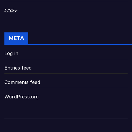
సినిమా
జనసేన-టీడీపీల సంయుక్త సమావేశంలో సంచల
విజయవాడ, గుంటూరుకు దీటుగా తెనాలిని అభివ
META
జనప్రభంజనం మధ్య ముదినేపల్లిలో జనసేనాని 
Log in
పావలా ముఖ్యమంత్రి అంటూ జగన్ రెడ్డిపై గర్జి
Entries feed
ఐసియూలో ఉన్న వైసీపీ-అంతకంతకు ఎదుగుతు
Comments feed
ప్రభుత్వానికి సవాళ్లు – ప్రభుత్వ పెద్దలకు భవ
WordPress.org
మోసకారి వైసీపీ అంటూ విరుచుకు పడిన నాదె
జగన్ రెడ్డి మాకొద్దు బాబోయ్… ఎందుకంటే
ఎవరి కోసమయ్యా మీ అలకలు-ఆవేశాలు: అక్ష