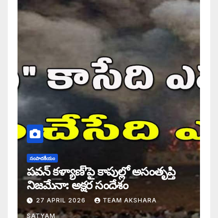
సంపాదకీయం
పవన్ కళ్యాణ్’పై కాపుల్లో అసంతృప్తి
నిజమేనా: అక్షర సందేశం
27 APRIL 2026
TEAM AKSHARA
SATYAM