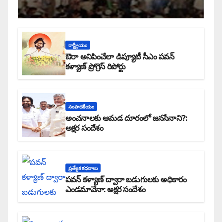
రాష్ట్రీయం
ఔరా అనిపించేలా డిప్యూటీ సీఎం పవన్
కళ్యాణ్ ప్రోగ్రెస్ రిపోర్టు
సంపాదకీయం
అంచనాలకు ఆమడ దూరంలో జనసేనాని?:
అక్షర సందేశం
ప్రత్యేక కధనాలు
పవన్ కళ్యాణ్ ద్వారా బడుగులకు అధికారం
ఎండమావేనా: అక్షర సందేశం