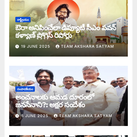
డబ్బై సంవత్సరాల గిరి చరిత్రను తిరగరాసిన ప
సీజ్ ద బోట్ కాదు – సీజ్ ద సిస్టం: జనసేనానికి
రాష్ట్రీయం
ఔరా అనిపించేలా డిప్యూటీ సీఎం పవన్
కూటమిలో కుమ్ములాటలు – వైసీపీలో కేరింతలపై
కళ్యాణ్ ప్రోగ్రెస్ రిపోర్టు
19 JUNE 2025
TEAM AKSHARA SATYAM
అంజనీ పుత్రుడు పవర్ కళ్యాణ్ పై అక్షర సందేశ
జనసేనలో చీకటి వెలుగులు
రాష్ట్ర ఉప ముఖ్యమంత్రిగా బాధ్యతలు స్వీకరిం
సంపాదకీయం
గరళకంఠుడు చేతిలో గ్రామీణం – సేనాని శాఖలప
అంచనాలకు ఆమడ దూరంలో
జనసేనాని?: అక్షర సందేశం
పవన్ కళ్యాణ్ డిప్యూటీ సీఎం – శాఖలు కేటా
5 JUNE 2025
TEAM AKSHARA SATYAM
జనసేనాని విజయం వెనుక నమ్మలేని నిజాలు: అ