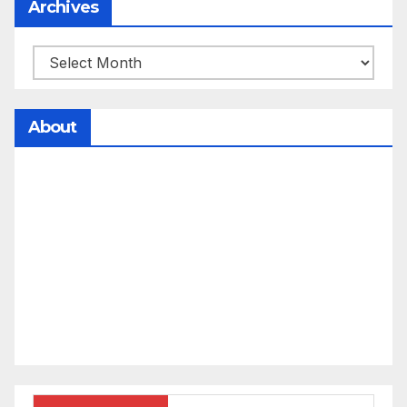
Archives
About
సమాజంలో సంపద, అధికార ఫలాలు అందరికీ సమానంగా
దక్కాలి అంటే రాజ్యాధికారంలో మార్పు రావాలి. ఆ మార్పు
కోసం రాజ్యాంగ బద్దంగా మనమంతా ఏమి చేయాలి?
సమాజాన్ని ఎలా చైతన్య పరచాలి అనే ఆలోచనలో భాగంగా
వచ్చినదే మన Akshara Satyam. మా ఈ చిరు
ప్రయత్నాన్ని మీ పెద్ద మనస్సుతో ఆశీర్వదిస్తారు అని
కోరుకొంటున్నాము.