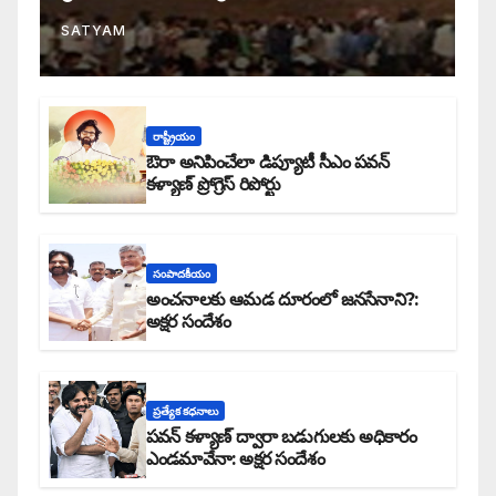
SATYAM
రాష్ట్రీయం
ఔరా అనిపించేలా డిప్యూటీ సీఎం పవన్
కళ్యాణ్ ప్రోగ్రెస్ రిపోర్టు
సంపాదకీయం
అంచనాలకు ఆమడ దూరంలో జనసేనాని?:
అక్షర సందేశం
ప్రత్యేక కధనాలు
పవన్ కళ్యాణ్ ద్వారా బడుగులకు అధికారం
ఎండమావేనా: అక్షర సందేశం