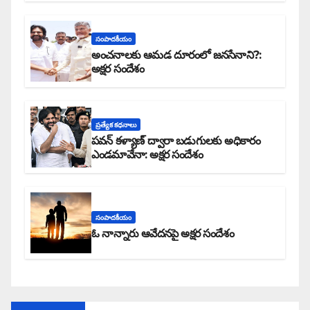
సంపాదకీయం
అంచనాలకు ఆమడ దూరంలో జనసేనాని?:
అక్షర సందేశం
ప్రత్యేక కధనాలు
పవన్ కళ్యాణ్ ద్వారా బడుగులకు అధికారం
ఎండమావేనా: అక్షర సందేశం
సంపాదకీయం
ఓ నాన్నారు ఆవేదనపై అక్షర సందేశం