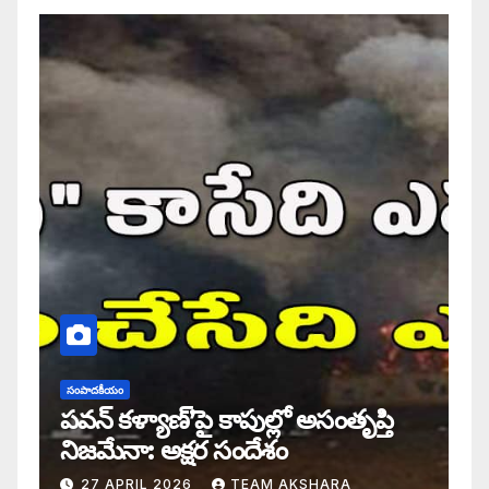
సంపాదకీయం
పవన్ కళ్యాణ్’పై కాపుల్లో అసంతృప్తి
నిజమేనా: అక్షర సందేశం
27 APRIL 2026
TEAM AKSHARA