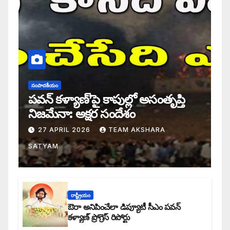
సంపాదకీయం
పవన్ కళ్యాణ్’పై కాపుల్లో అసంతృప్తి
నిజమేనా: అక్షర సందేశం
27 APRIL 2026
TEAM AKSHARA
SATYAM
రాష్ట్రీయం
ఔరా అనిపించేలా డిప్యూటీ సీఎం పవన్
కళ్యాణ్ ప్రోగ్రెస్ రిపోర్టు