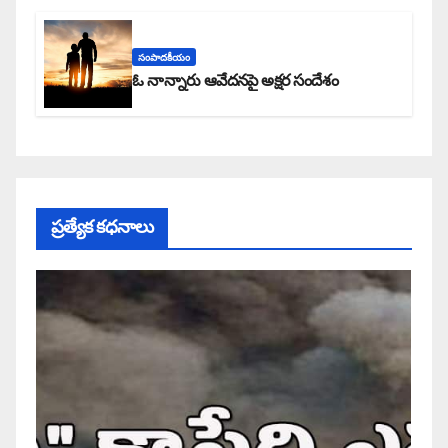
సంపాదకీయం
ఓ నాన్నారు ఆవేదనపై అక్షర సందేశం
ప్రత్యేక కధనాలు