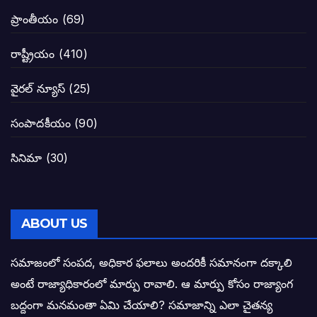
జనసేనకు గాజు గ్లాసు గుర్తును ఖరారు చేసిన క
ప్రాంతీయం
(69)
నాన్నా లోకేశా! మా కళ్ళు తెరిపించినందుకు ధన
రాష్ట్రీయం
(410)
పవన్ కళ్యాణ్-చంద్రబాబు కీలక భేటీ అందుకేనా
వైరల్ న్యూస్
(25)
గెలుపే లక్ష్యంగా దశాబ్దం పాటు పొత్తు: పవన్ కళ
సంపాదకీయం
(90)
బాబూ! ముఖ్యమంత్రి ఎవరు: హరిరామ జోగయ
సినిమా
(30)
వైసీపీ సర్కార్ లో పంచాయతీలు నిర్వీర్యం: నాద
తెలంగాణ సీఎం రేవంత్ రెడ్డి విజయ రహస్యాల
ABOUT US
తెలంగాణ కొత్త సీఎంగా రేవంత్ రెడ్డి!
సమాజంలో సంపద, అధికార ఫలాలు అందరికీ సమానంగా దక్కాలి
అంటే రాజ్యాధికారంలో మార్పు రావాలి. ఆ మార్పు కోసం రాజ్యాంగ
ఎన్నికల ఫలితాలు రాబోతున్న వేల ఎవరి గోల వా
బద్దంగా మనమంతా ఏమి చేయాలి? సమాజాన్ని ఎలా చైతన్య