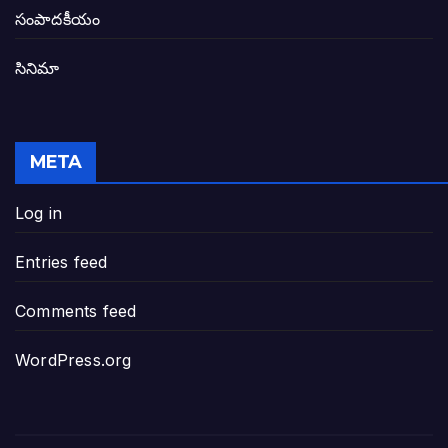
తెలంగాణ అభివృద్ధి ఆకాంక్ష నెరవేరాలంటే బీజేప
సంపాదకీయం
సినిమా
జనసేన-టీడీపీల సంయుక్త సమావేశంలో సంచల
విజయవాడ, గుంటూరుకు దీటుగా తెనాలిని అభివ
META
జనప్రభంజనం మధ్య ముదినేపల్లిలో జనసేనాని 
Log in
పావలా ముఖ్యమంత్రి అంటూ జగన్ రెడ్డిపై గర్జి
Entries feed
ఐసియూలో ఉన్న వైసీపీ-అంతకంతకు ఎదుగుతు
Comments feed
ప్రభుత్వానికి సవాళ్లు – ప్రభుత్వ పెద్దలకు భవ
WordPress.org
మోసకారి వైసీపీ అంటూ విరుచుకు పడిన నాదె
జగన్ రెడ్డి మాకొద్దు బాబోయ్… ఎందుకంటే