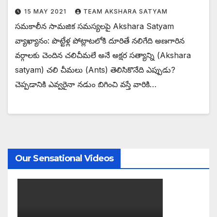
15 MAY 2021
TEAM AKSHARA SATYAM
సమకాలీన సామజిక సమస్యలపై Akshara Satyam
వ్యాఖ్యానం: పొట్టేళ్ల పోట్లాటలోకి దూరితే నలిగేది అణగారిన
వర్గాలకు చెందిన చలిచీమలే అనే అక్షర సత్యాన్ని (Akshara
satyam) చలి చీమలు (Ants) తెలిసికొనేది ఎప్పుడు?
చెప్పడానికి ఎవ్వరైనా నడుం బిగించి వస్తే వారికి…
Our Sensational Videos