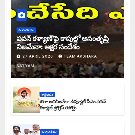
సంపాదకీయం
పవన్ కళ్యాణ్’పై కాపుల్లో అసంతృప్తి
నిజమేనా: అక్షర సందేశం
27 APRIL 2026
TEAM AKSHARA
SATYAM
రాష్ట్రీయం
ఔరా అనిపించేలా డిప్యూటీ సీఎం పవన్
కళ్యాణ్ ప్రోగ్రెస్ రిపోర్టు
సంపాదకీయం