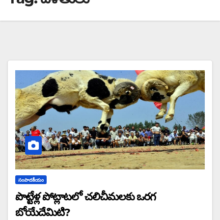
సంపాదకీయం
పొట్టేళ్ల పోట్లాటలో చలిచీమలకు ఒరగ
బోయేదేమిటి?