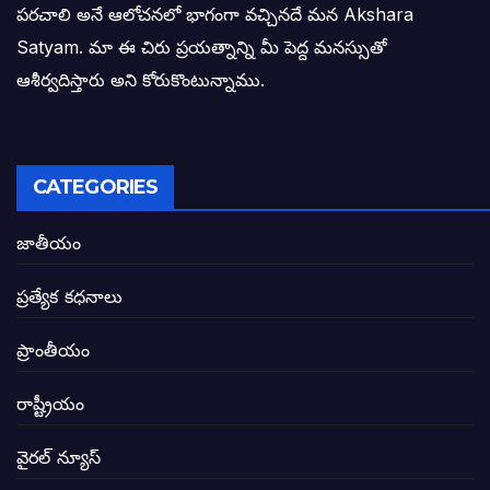
పరచాలి అనే ఆలోచనలో భాగంగా వచ్చినదే మన Akshara
బాధితుల ఆశలసౌధం జనసేనానికి అక్షర సందే
Satyam. మా ఈ చిరు ప్రయత్నాన్ని మీ పెద్ద మనస్సుతో
ఓరి నాన్నోయి! జరా నా గోడు విను: అక్షర సందే
ఆశీర్వదిస్తారు అని కోరుకొంటున్నాము.
అణగారిన వర్గాలకు అధికారం వచ్చిననాడే నిజమ
అసాంఘిక కార్యక్రమాల అడ్డాగా విశాఖ?
CATEGORIES
ఏపీలో రౌడీలు రాజ్యాలేలుతున్నారు. తరిమి కొట్టడా
జాతీయం
సీఎం సన్నిహిత సంస్థ ఇండోసోల్’కి 8,348 
ప్రత్యేక కధనాలు
విద్యారంగంలోని అవినీతి తిమింగలాల గుట్టు వి
ప్రాంతీయం
జగనన్న పాల వెల్లువ పథకంలో పొంగి పొర్లుతున్
రాష్ట్రీయం
బటన్లు నొక్కే సీఎంపై నాదెండ్ల మనోహర్ సంచల
వైరల్ న్యూస్