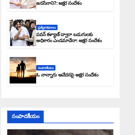
జనసేనాని?: అక్షర సందేశం
ప్రత్యేక కధనాలు
పవన్ కళ్యాణ్ ద్వారా బడుగులకు
అధికారం ఎండమావేనా: అక్షర సందేశం
సంపాదకీయం
ఓ నాన్నారు ఆవేదనపై అక్షర సందేశం
సంపాదకీయం