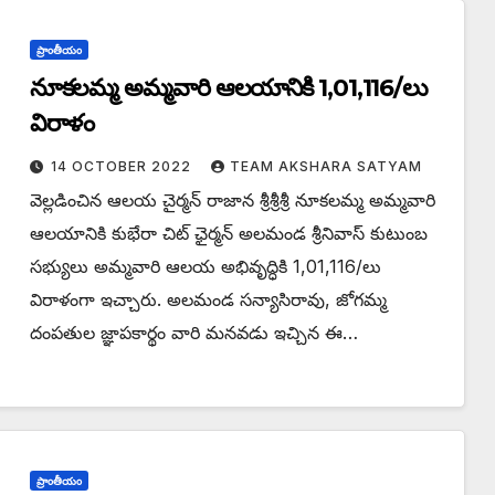
ప్రాంతీయం
నూకలమ్మ అమ్మవారి ఆలయానికి 1,01,116/లు
విరాళం
14 OCTOBER 2022
TEAM AKSHARA SATYAM
వెల్లడించిన ఆలయ చైర్మన్ రాజాన శ్రీశ్రీశ్రీ నూకలమ్మ అమ్మవారి
ఆలయానికి కుభేరా చిట్ ఛైర్మన్ అలమండ శ్రీనివాస్ కుటుంబ
సభ్యులు అమ్మవారి ఆలయ అభివృద్ధికి 1,01,116/లు
విరాళంగా ఇచ్చారు. అలమండ సన్యాసిరావు, జోగమ్మ
దంపతుల జ్ఞాపకార్థం వారి మనవడు ఇచ్చిన ఈ…
ప్రాంతీయం