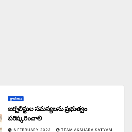
ప్రాంతీయం
జర్నలిస్టుల సమస్యలను ప్రభుత్వం
పరిష్కరించాలి
6 FEBRUARY 2023
TEAM AKSHARA SATYAM