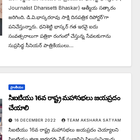
Journalist Dhanisetti Bhaskar) ఆత్మీయ సత్కారం
జరిగింది. డి.వి.భాస్కరరావు సాక్షి దినపత్రిక రిపోర్టర్’గా
పనిచేస్తున్నారు. ధనిశెట్టి భాస్కర్ గత ఇరవై ఐదు
సంవత్సరాలుగా పత్రికా రంగంలో చేస్తున్న సేవలకుగాను
సుప్రసిద్ధ సీనియర్ పాత్రికేయులు…
ప్రాంతీయం
సిఐటియు 16వ రాష్ట్ర మహాసభలు జయప్రదం
చేయాలి
16 DECEMBER 2022
TEAM AKSHARA SATYAM
సిఐటియు 16వ రాష్ట్ర మహాసభలు జయప్రదం చెయ్యాలని
సిఐటియు జిల్లా కార్యదర్శి షేక్ సుభాషిని పిలుపునిచ్చారు.