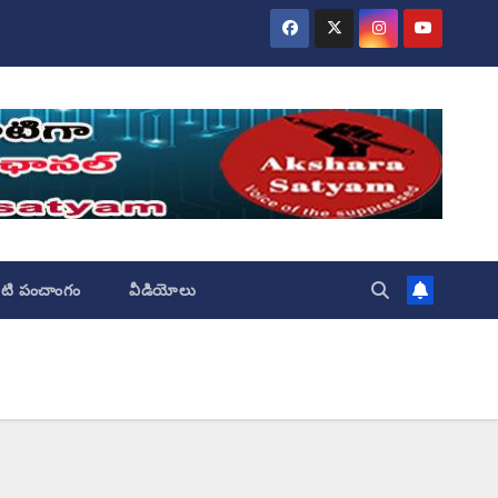
ేటి పంచాంగం
వీడియోలు