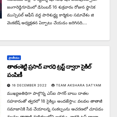
జంగారెడ్డిగూడెంలో డిసెంబర్ 16 శుక్రవారం రోజున స్థానిక
మున్సిపల్ ఆఫీస్ వద్ద పారిశుద్ధ్య కార్మికుల సమావేశం జి
వెంకటేష్ అధ్యక్షతన ఏర్పాటు చేయడం జరిగినది.…
ప్రాంతీయం
తాతంశెట్టి ప్రసాద్ వారధి ట్రస్ట్ ద్వారా సైకిల్
పంపిణీ
16 DECEMBER 2022
TEAM AKSHARA SATYAM
ముఖ్యఅతిథిగా పాల్గొన్న ఎస్ఐ సాగర్ బాబు దాతల
సహకారంతో త్వరలో 18 సైకిల్లు అందజేస్తాం: వలవల తాతాజీ
సమాజానికి సేవ చేయాలన్న సంకల్పంను ఆచరణలో చూపడం
వలవల తాతాజీ వ్యక్తిత్వంలోని ఆదర్శం. వారధి ట్రస్ట్ ద్వారా