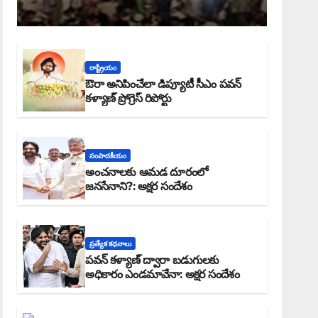
రాష్ట్రీయం
ఔరా అనిపించేలా డిప్యూటీ సీఎం పవన్
కళ్యాణ్ ప్రోగ్రెస్ రిపోర్టు
సంపాదకీయం
అంచనాలకు ఆమడ దూరంలో
జనసేనాని?: అక్షర సందేశం
ప్రత్యేక కధనాలు
పవన్ కళ్యాణ్ ద్వారా బడుగులకు
అధికారం ఎండమావేనా: అక్షర సందేశం