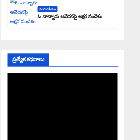
సంపాదకీయం
ఓ నాన్నారు ఆవేదనపై అక్షర సందేశం
ప్రత్యేక కధనాలు