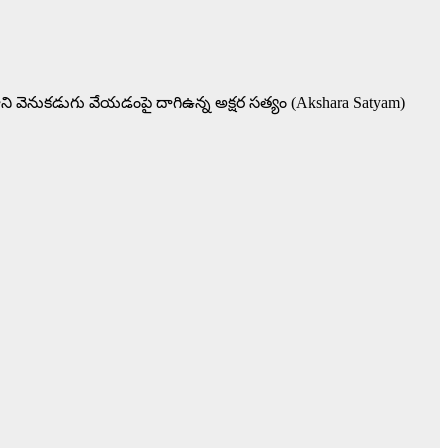
ాని వెనుకడుగు వేయడంపై దాగిఉన్న అక్షర సత్యం (Akshara Satyam)