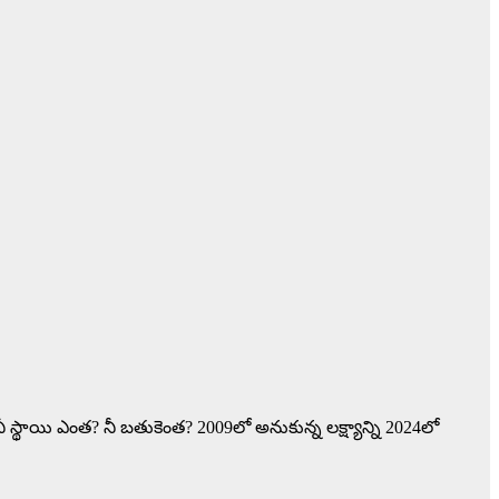
 నీ స్థాయి ఎంత? నీ బతుకెంత? 2009లో అనుకున్న లక్ష్యాన్ని 2024లో