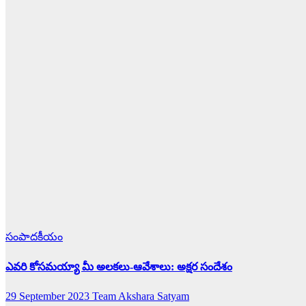
సంపాదకీయం
ఎవరి కోసమయ్యా మీ అలకలు-ఆవేశాలు: అక్షర సందేశం
29 September 2023
Team Akshara Satyam