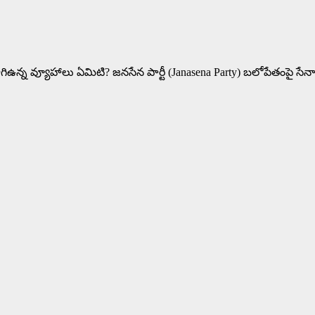
గిఉన్న వ్యూహాలు ఏమిటి? జనసేన పార్టీ (Janasena Party) బలోపేతంపై సేన