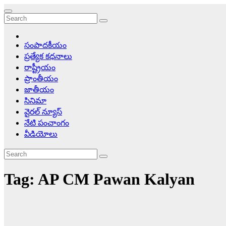
సంపాదకీయం
ప్రత్యేక కధనాలు
రాష్ట్రీయం
ప్రాంతీయం
జాతీయం
సినిమా
వైరల్ న్యూస్
నేటి పంచాంగం
వీడియోలు
Tag:
AP CM Pawan Kalyan