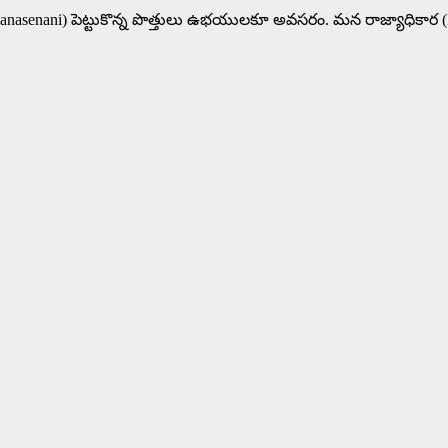
(Janasenani) పెట్టుకొన్న పొత్తులు ఉభయులకూ అవసరం. మన రాజ్యాధికార 