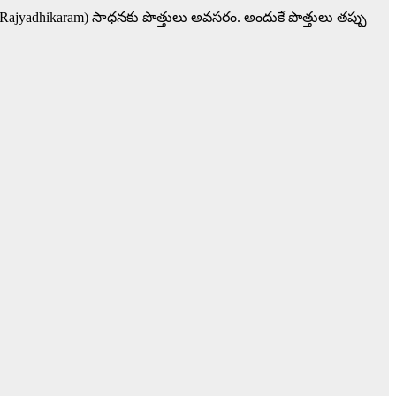
(Rajyadhikaram) సాధనకు పొత్తులు అవసరం. అందుకే పొత్తులు తప్పు