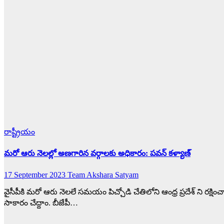
రాష్ట్రీయం
మరో ఆరు నెలల్లో అణగారిన వర్గాలకు అధికారం: పవన్ కళ్యాణ్
17 September 2023
Team Akshara Satyam
వైసీపీకి మరో ఆరు నెలలే సమయం పిచ్చోడి చేతిలోని ఆంధ్ర ప్రదేశ్ ని రక్షి
సాకారం చేద్దాం. బీజేపీ…