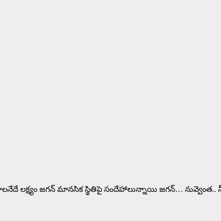
ంచాలనేదే లక్ష్యం జగన్ మానసిక స్థితిపై సందేహాలున్నాయి జగన్… నువ్వెంత..