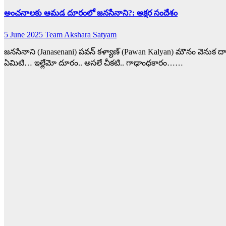
అంచనాలకు ఆమడ దూరంలో జనసేనాని?: అక్షర సందేశం
5 June 2025
Team Akshara Satyam
జనసేనాని (Janasenani) పవన్ కళ్యాణ్ (Pawan Kalyan) మౌనం వెనుక దా
ఏమిటి… ఇల్లేమో దూరం.. అసలే చీకటి.. గాఢాంధకారం……