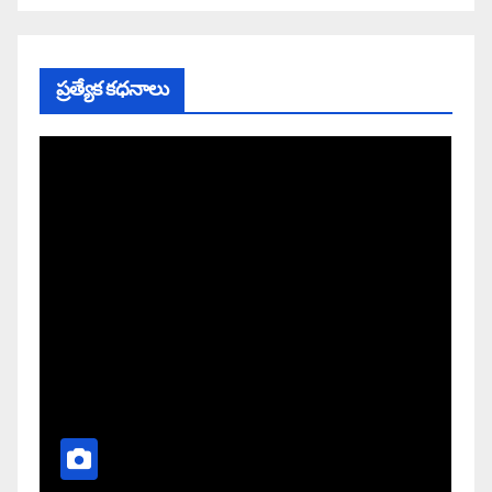
ప్రత్యేక కధనాలు