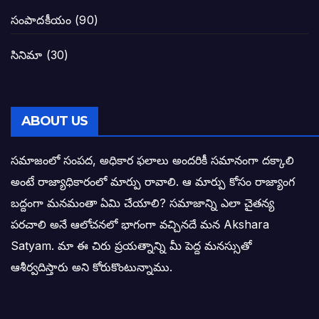
గెలుపే లక్ష్యంగా దశాబ్దం పాటు పొత్తు: పవన్ కళ
సంపాదకీయం
(90)
బాబూ! ముఖ్యమంత్రి ఎవరు: హరిరామ జోగయ
సినిమా
(30)
వైసీపీ సర్కార్ లో పంచాయతీలు నిర్వీర్యం: నాద
తెలంగాణ సీఎం రేవంత్ రెడ్డి విజయ రహస్యాల
ABOUT US
తెలంగాణ కొత్త సీఎంగా రేవంత్ రెడ్డి!
సమాజంలో సంపద, అధికార ఫలాలు అందరికీ సమానంగా దక్కాలి
అంటే రాజ్యాధికారంలో మార్పు రావాలి. ఆ మార్పు కోసం రాజ్యాంగ
ఎన్నికల ఫలితాలు రాబోతున్న వేల ఎవరి గోల వా
బద్దంగా మనమంతా ఏమి చేయాలి? సమాజాన్ని ఎలా చైతన్య
పరచాలి అనే ఆలోచనలో భాగంగా వచ్చినదే మన Akshara
బాధితుల ఆశలసౌధం జనసేనానికి అక్షర సందే
Satyam. మా ఈ చిరు ప్రయత్నాన్ని మీ పెద్ద మనస్సుతో
ఓరి నాన్నోయి! జరా నా గోడు విను: అక్షర సందే
ఆశీర్వదిస్తారు అని కోరుకొంటున్నాము.
అణగారిన వర్గాలకు అధికారం వచ్చిననాడే నిజమ