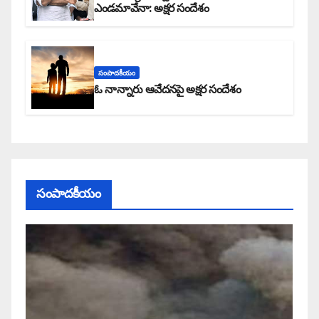
ఎండమావేనా: అక్షర సందేశం
సంపాదకీయం
ఓ నాన్నారు ఆవేదనపై అక్షర సందేశం
సంపాదకీయం