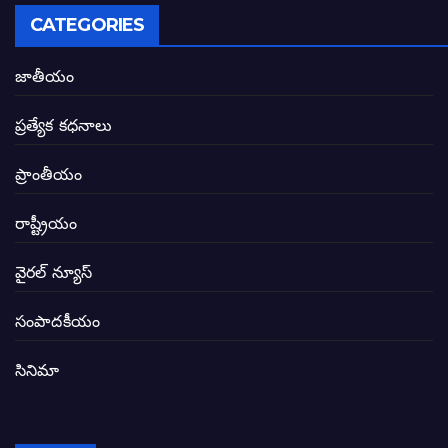
అసాంఘిక కార్యక్రమాల అడ్డాగా విశాఖ?
CATEGORIES
ఏపీలో రౌడీలు రాజ్యాలేలుతున్నారు. తరిమి కొట్టడా
జాతీయం
సీఎం సన్నిహిత సంస్థ ఇండోసోల్’కి 8,348 
ప్రత్యేక కధనాలు
విద్యారంగంలోని అవినీతి తిమింగలాల గుట్టు వి
ప్రాంతీయం
జగనన్న పాల వెల్లువ పథకంలో పొంగి పొర్లుతున్
రాష్ట్రీయం
బటన్లు నొక్కే సీఎంపై నాదెండ్ల మనోహర్ సంచల
వైరల్ న్యూస్
తెలంగాణ అభివృద్ధి ఆకాంక్ష నెరవేరాలంటే బీజేప
సంపాదకీయం
సినిమా
జనసేన-టీడీపీల సంయుక్త సమావేశంలో సంచల
విజయవాడ, గుంటూరుకు దీటుగా తెనాలిని అభివ