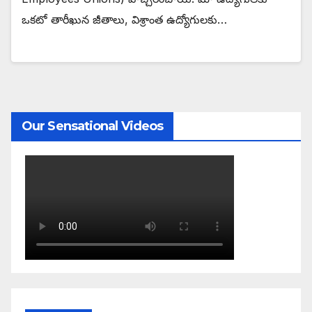
ఒకటో తారీఖున జీతాలు, విశ్రాంత ఉద్యోగులకు…
Our Sensational Videos