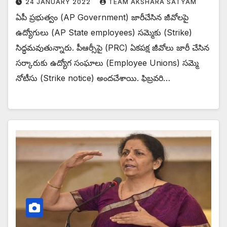
24 JANUARY 2022
TEAM AKSHARA SATYAM
ఏపీ ప్రభుత్వం (AP Government) జారీచేసిన జీవోలపై
ఉద్యోగులు (AP State employees) సమ్మెకు (Strike)
సిద్ధమవుతున్నారు. పీఆర్సీపై (PRC) ఏకపక్ష జీవోలు జారీ చేసిన
సర్కారుకు ఉద్యోగ సంఘాలు (Employee Unions) సమ్మె
నోటీసు (Strike notice) అందచేశాయి. ఫిబ్రవరి…