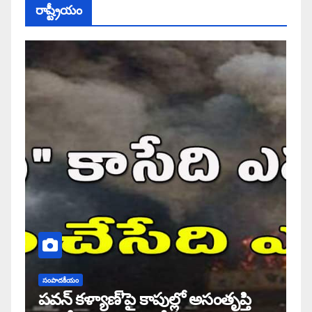
రాష్ట్రీయం
సంపాదకీయం
పవన్ కళ్యాణ్’పై కాపుల్లో అసంతృప్తి