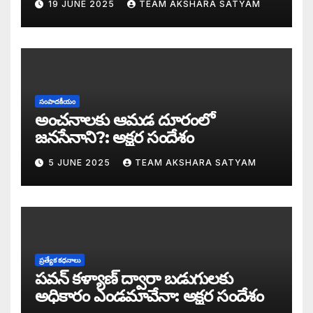
19 JUNE 2025
TEAM AKSHARA SATYAM
అంజనీ పుత్రుడు పవర్ కళ్యాణ్ పై అక్షర సందేశ
జనసేనలో చీకటి వెలుగులు
రాష్ట్ర ఉప ముఖ్యమంత్రిగా బాధ్యతలు స్వీకరిం
సంపాదకీయం
గరళకంఠుడు చేతిలో గ్రామీణం – సేనాని శాఖలప
అంచనాలకు ఆమడ దూరంలో
జనసేనాని?: అక్షర సందేశం
పవన్ కళ్యాణ్ డిప్యూటీ సీఎం – శాఖలు కేటా
5 JUNE 2025
TEAM AKSHARA SATYAM
జనసేనాని విజయం వెనుక నమ్మలేని నిజాలు: అ
కన్నుల విందుగా ఏపీ కొత్త ప్రభుత్వ ప్రమాణ స
మోదీ టీంకు శాఖలు కేటాయింపు – కీలక శాఖలన్నీ
ప్రత్యేక కధనాలు
పవన్ కళ్యాణ్ ద్వారా బడుగులకు
ఏపీలో కూటమి కేంద్రంలో ఎన్డీయే దే అధికారం: ఎగ్
అధికారం ఎండమావేనా: అక్షర సందేశం