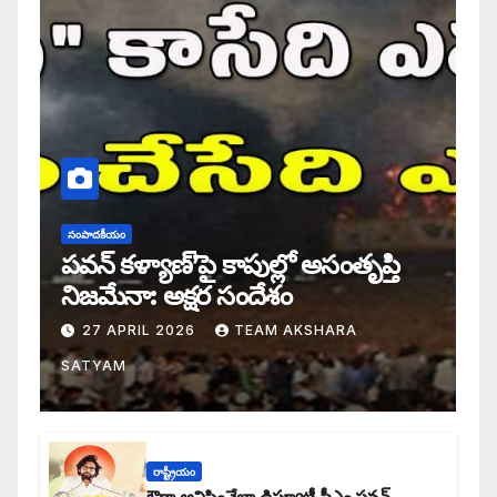
సంపాదకీయం
పవన్ కళ్యాణ్’పై కాపుల్లో అసంతృప్తి
నిజమేనా: అక్షర సందేశం
27 APRIL 2026
TEAM AKSHARA
SATYAM
రాష్ట్రీయం