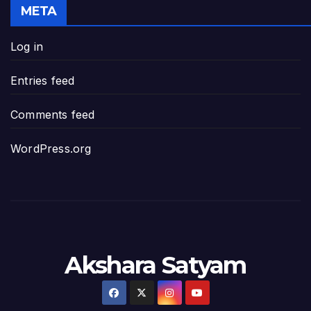
META
జనప్రభంజనం మధ్య ముదినేపల్లిలో జనసేనాని 
Log in
పావలా ముఖ్యమంత్రి అంటూ జగన్ రెడ్డిపై గర్జి
Entries feed
ఐసియూలో ఉన్న వైసీపీ-అంతకంతకు ఎదుగుతు
Comments feed
ప్రభుత్వానికి సవాళ్లు – ప్రభుత్వ పెద్దలకు భవ
WordPress.org
మోసకారి వైసీపీ అంటూ విరుచుకు పడిన నాదె
జగన్ రెడ్డి మాకొద్దు బాబోయ్… ఎందుకంటే
ఎవరి కోసమయ్యా మీ అలకలు-ఆవేశాలు: అక్ష
Akshara Satyam
అంజనీపుత్రా! స్పష్టత కరువవుతోంది: అక్షర సం
వ్యవస్థలను మేనేజ్ చేయడంలో జగన్ దిట్ట: క