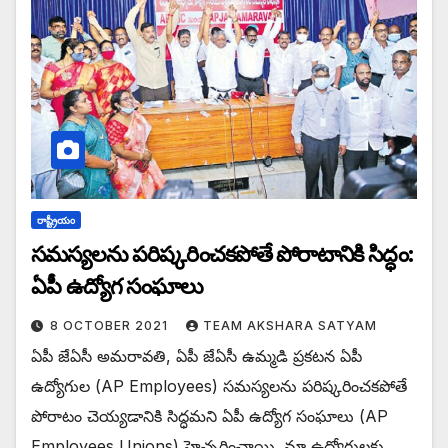
రాష్ట్రీయం
సమస్యలను పరిష్కరించకపోతే పోరాటానికి సిద్ధం:
ఏపీ ఉద్యోగ సంఘాలు
8 OCTOBER 2021
TEAM AKSHARA SATYAM
ఏపీ జేఏసీ అమరావతి, ఏపీ జేఏసీ ఉమ్మడి ప్రకటన ఏపీ
ఉద్యోగుల (AP Employees) సమస్యలను పరిష్కరించకపోతే
పోరాటం చెయ్యడానికి సిద్ధమని ఏపీ ఉద్యోగ సంఘాలు (AP
Employees Unions) హెచ్చరించాయి. మా ఉద్యోగులకు