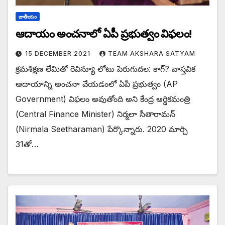
జాతీయం
ఆదాయం అంచనాలో ఏపీ ప్రభుత్వం విఫలం!
15 DECEMBER 2021
TEAM AKSHARA SATYAM
క్రమశిక్షణ లేమితో రెవిన్యూ లోటు పెరుగుదల: కాగ్? వాస్తవిక
ఆదాయాన్ని అంచనా వేయడంలో ఏపీ ప్రభుత్వం (AP
Government) విఫలం అవుతోంది అని కేంద్ర ఆర్థికమంత్రి
(Central Finance Minister) నిర్మలా సీతారామన్‌
(Nirmala Seetharaman) పేర్కొన్నారు. 2020 మార్చి
31తో…