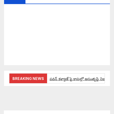
సమాజంలో సంపద, అధికార ఫలాలు అందరికీ సమానంగా
దక్కాలి అంటే రాజ్యాధికారంలో మార్పు రావాలి. ఆ మార్పు
కోసం రాజ్యాంగ బద్దంగా మనమంతా ఏమి చేయాలి?
సమాజాన్ని ఎలా చైతన్య పరచాలి అనే ఆలోచనలో భాగంగా
వచ్చినదే మన Akshara Satyam. మా ఈ చిరు
ప్రయత్నాన్ని మీ పెద్ద మనస్సుతో ఆశీర్వదిస్తారు అని
కోరుకొంటున్నాము.
BREAKING NEWS
పవన్ కళ్యాణ్’పై కాపుల్లో అసంతృప్తి నిజమేనా:
ఔరా అనిపించేలా డిప్యూటీ సీఎం పవన్ కళ్యాణ్ ప్రో
అంచనాలకు ఆమడ దూరంలో జనసేనాని?: అక్ష