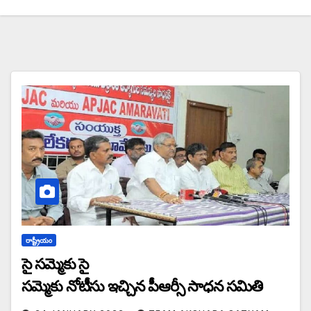
రాష్ట్రీయం
సై సమ్మెకు సై
సమ్మెకు నోటీసు ఇచ్చిన పీఆర్సీ సాధన సమితి