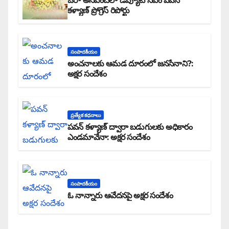
ఔరా అనిపించేలా డిప్యూటీ సీఎం పవన్
కళ్యాణ్ ప్రోగ్రెస్ రిపోర్టు
సంపాదకీయం
అంచనాలకు ఆమడ దూరంలో జనసేనాని?:
అక్షర సందేశం
ప్రత్యేక కధనాలు
పవన్ కళ్యాణ్ ద్వారా బడుగులకు అధికారం
ఎండమావేనా: అక్షర సందేశం
సంపాదకీయం
ఓ నాన్నారు ఆవేదనపై అక్షర సందేశం