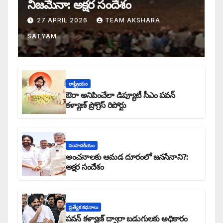
నిజమేనా: అక్షర సందేశం
27 APRIL 2026
TEAM AKSHARA
SATYAM
రాష్ట్రీయం
ఔరా అనిపించేలా డిప్యూటీ సీఎం పవన్
కళ్యాణ్ ప్రోగ్రెస్ రిపోర్టు
సంపాదకీయం
అంచనాలకు ఆమడ దూరంలో జనసేనాని?:
అక్షర సందేశం
ప్రత్యేక కధనాలు
పవన్ కళ్యాణ్ ద్వారా బడుగులకు అధికారం