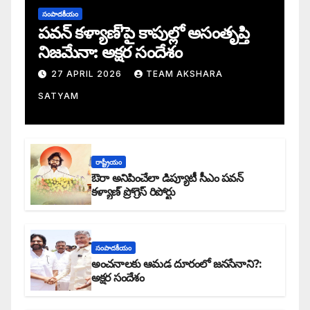
సంపాదకీయం
పవన్ కళ్యాణ్’పై కాపుల్లో అసంతృప్తి
నిజమేనా: అక్షర సందేశం
27 APRIL 2026
TEAM AKSHARA
SATYAM
రాష్ట్రీయం
ఔరా అనిపించేలా డిప్యూటీ సీఎం పవన్
కళ్యాణ్ ప్రోగ్రెస్ రిపోర్టు
సంపాదకీయం
అంచనాలకు ఆమడ దూరంలో జనసేనాని?:
అక్షర సందేశం