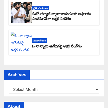
ప్రత్యేక కధనాలు
పవన్ కళ్యాణ్ ద్వారా బడుగులకు అధికారం
ఎండమావేనా: అక్షర సందేశం
సంపాదకీయం
ఓ నాన్నారు ఆవేదనపై అక్షర సందేశం
Archives
About