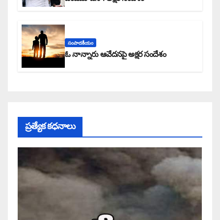
సంపాదకీయం
ఓ నాన్నారు ఆవేదనపై అక్షర సందేశం
ప్రత్యేక కధనాలు