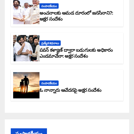
సంపాదకీయం
అంచనాలకు ఆమడ దూరంలో జనసేనాని?:
అక్షర సందేశం
ప్రత్యేక కధనాలు
పవన్ కళ్యాణ్ ద్వారా బడుగులకు అధికారం
ఎండమావేనా: అక్షర సందేశం
సంపాదకీయం
ఓ నాన్నారు ఆవేదనపై అక్షర సందేశం