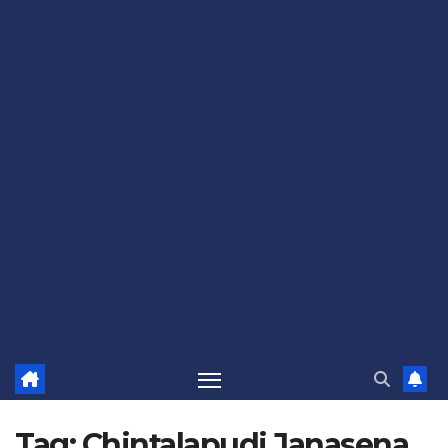
Tag:
Chintalapudi Janasena