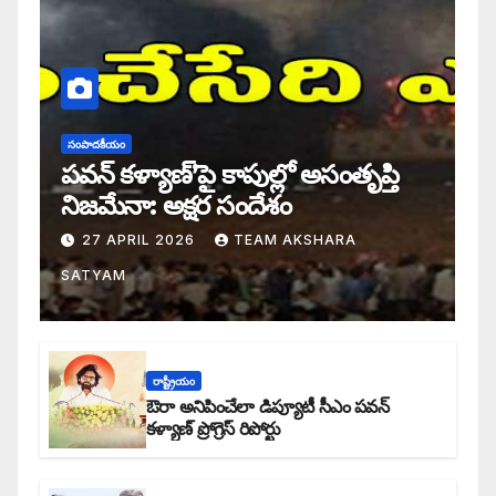
సంపాదకీయం
పవన్ కళ్యాణ్’పై కాపుల్లో అసంతృప్తి
నిజమేనా: అక్షర సందేశం
27 APRIL 2026
TEAM AKSHARA
SATYAM
రాష్ట్రీయం
ఔరా అనిపించేలా డిప్యూటీ సీఎం పవన్
కళ్యాణ్ ప్రోగ్రెస్ రిపోర్టు