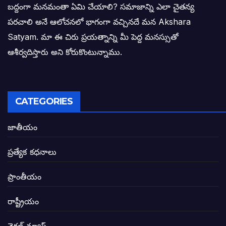
బద్దంగా మనమంతా ఏమి చేయాలి? సమాజాన్ని ఎలా చైతన్య
పరచాలి అనే ఆలోచనలో భాగంగా వచ్చినదే మన Akshara
బాధితుల ఆశలసౌధం జనసేనానికి అక్షర సందే
Satyam. మా ఈ చిరు ప్రయత్నాన్ని మీ పెద్ద మనస్సుతో
ఓరి నాన్నోయి! జరా నా గోడు విను: అక్షర సందే
ఆశీర్వదిస్తారు అని కోరుకొంటున్నాము.
అణగారిన వర్గాలకు అధికారం వచ్చిననాడే నిజమ
అసాంఘిక కార్యక్రమాల అడ్డాగా విశాఖ?
CATEGORIES
ఏపీలో రౌడీలు రాజ్యాలేలుతున్నారు. తరిమి కొట్టడా
జాతీయం
సీఎం సన్నిహిత సంస్థ ఇండోసోల్’కి 8,348 
ప్రత్యేక కధనాలు
విద్యారంగంలోని అవినీతి తిమింగలాల గుట్టు వి
ప్రాంతీయం
జగనన్న పాల వెల్లువ పథకంలో పొంగి పొర్లుతున్
రాష్ట్రీయం
బటన్లు నొక్కే సీఎంపై నాదెండ్ల మనోహర్ సంచల