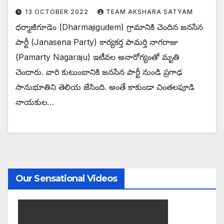
13 OCTOBER 2022
TEAM AKSHARA SATYAM
ధర్మాజీగూడెం (Dharmajigudem) గ్రామానికి చెందిన జనసేన
పార్టీ (Janasena Party) కార్యకర్త పామర్తి నాగరాజు
(Pamarty Nagaraju) ఇటీవల అనారోగ్యంతో మృతి
చెందారు. వారి కుటుంబానికి జనసేన పార్టీ నుండి ప్రగాఢ
సానుభూతిని తెలియ జేసింది. అంతే కాకుండా చింతలపూడి
నాయకుల…
Our Sensational Videos