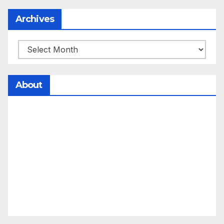
Archives
About
సమాజంలో సంపద, అధికార ఫలాలు అందరికీ సమానంగా
దక్కాలి అంటే రాజ్యాధికారంలో మార్పు రావాలి. ఆ మార్పు
కోసం రాజ్యాంగ బద్దంగా మనమంతా ఏమి చేయాలి?
సమాజాన్ని ఎలా చైతన్య పరచాలి అనే ఆలోచనలో భాగంగా
వచ్చినదే మన Akshara Satyam. మా ఈ చిరు
ప్రయత్నాన్ని మీ పెద్ద మనస్సుతో ఆశీర్వదిస్తారు అని
కోరుకొంటున్నాము.