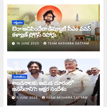
డబ్బై సంవత్సరాల గిరి చరిత్రను తిరగరాసిన ప
సీజ్ ద బోట్ కాదు – సీజ్ ద సిస్టం: జనసేనానికి
రాష్ట్రీయం
ఔరా అనిపించేలా డిప్యూటీ సీఎం పవన్
కూటమిలో కుమ్ములాటలు – వైసీపీలో కేరింతలపై
కళ్యాణ్ ప్రోగ్రెస్ రిపోర్టు
19 JUNE 2025
TEAM AKSHARA SATYAM
అంజనీ పుత్రుడు పవర్ కళ్యాణ్ పై అక్షర సందేశ
జనసేనలో చీకటి వెలుగులు
రాష్ట్ర ఉప ముఖ్యమంత్రిగా బాధ్యతలు స్వీకరిం
సంపాదకీయం
గరళకంఠుడు చేతిలో గ్రామీణం – సేనాని శాఖలప
అంచనాలకు ఆమడ దూరంలో
జనసేనాని?: అక్షర సందేశం
పవన్ కళ్యాణ్ డిప్యూటీ సీఎం – శాఖలు కేటా
5 JUNE 2025
TEAM AKSHARA SATYAM
జనసేనాని విజయం వెనుక నమ్మలేని నిజాలు: అ