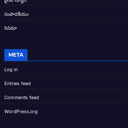
వైరల్ న్యూస్
తెలంగాణ అభివృద్ధి ఆకాంక్ష నెరవేరాలంటే బీజేప
సంపాదకీయం
సినిమా
జనసేన-టీడీపీల సంయుక్త సమావేశంలో సంచల
విజయవాడ, గుంటూరుకు దీటుగా తెనాలిని అభివ
META
జనప్రభంజనం మధ్య ముదినేపల్లిలో జనసేనాని 
Log in
పావలా ముఖ్యమంత్రి అంటూ జగన్ రెడ్డిపై గర్జి
Entries feed
ఐసియూలో ఉన్న వైసీపీ-అంతకంతకు ఎదుగుతు
Comments feed
ప్రభుత్వానికి సవాళ్లు – ప్రభుత్వ పెద్దలకు భవ
WordPress.org
మోసకారి వైసీపీ అంటూ విరుచుకు పడిన నాదె
జగన్ రెడ్డి మాకొద్దు బాబోయ్… ఎందుకంటే