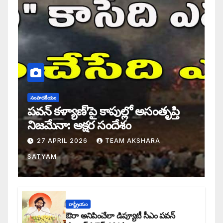
సంపాదకీయం
పవన్ కళ్యాణ్’పై కాపుల్లో అసంతృప్తి
నిజమేనా: అక్షర సందేశం
27 APRIL 2026
TEAM AKSHARA
SATYAM
రాష్ట్రీయం
ఔరా అనిపించేలా డిప్యూటీ సీఎం పవన్