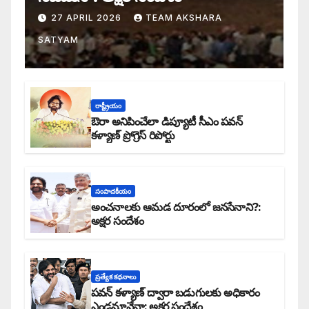
27 APRIL 2026
TEAM AKSHARA
SATYAM
రాష్ట్రీయం
ఔరా అనిపించేలా డిప్యూటీ సీఎం పవన్
కళ్యాణ్ ప్రోగ్రెస్ రిపోర్టు
సంపాదకీయం
అంచనాలకు ఆమడ దూరంలో జనసేనాని?:
అక్షర సందేశం
ప్రత్యేక కధనాలు
పవన్ కళ్యాణ్ ద్వారా బడుగులకు అధికారం
ఎండమావేనా: అక్షర సందేశం