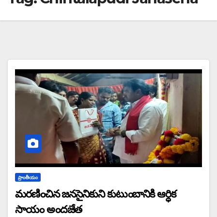
ప్రాంతీయం
మరణించిన జనసైనికుని కుటుంబానికి ఆర్ధిక
సాయం అందజేత