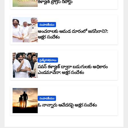
కళ్యాణ్ ప్రోగ్రెస్ రిపోర్టు
సంపాదకీయం
అంచనాలకు ఆమడ దూరంలో జనసేనాని?:
అక్షర సందేశం
ప్రత్యేక కధనాలు
పవన్ కళ్యాణ్ ద్వారా బడుగులకు అధికారం
ఎండమావేనా: అక్షర సందేశం
సంపాదకీయం
ఓ నాన్నారు ఆవేదనపై అక్షర సందేశం