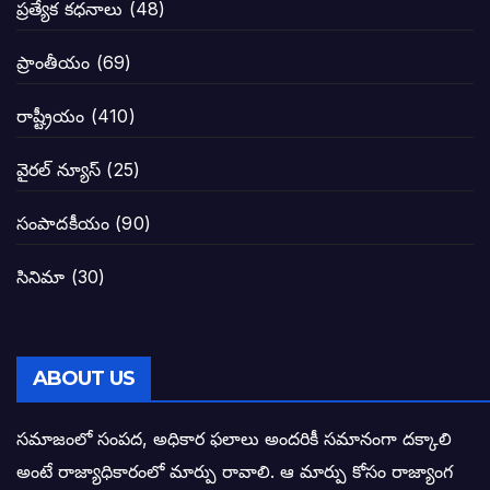
ప్రత్యేక కధనాలు
(48)
జనసేనకు గాజు గ్లాసు గుర్తును ఖరారు చేసిన క
ప్రాంతీయం
(69)
నాన్నా లోకేశా! మా కళ్ళు తెరిపించినందుకు ధన
రాష్ట్రీయం
(410)
పవన్ కళ్యాణ్-చంద్రబాబు కీలక భేటీ అందుకేనా
వైరల్ న్యూస్
(25)
గెలుపే లక్ష్యంగా దశాబ్దం పాటు పొత్తు: పవన్ కళ
సంపాదకీయం
(90)
బాబూ! ముఖ్యమంత్రి ఎవరు: హరిరామ జోగయ
సినిమా
(30)
వైసీపీ సర్కార్ లో పంచాయతీలు నిర్వీర్యం: నాద
తెలంగాణ సీఎం రేవంత్ రెడ్డి విజయ రహస్యాల
ABOUT US
తెలంగాణ కొత్త సీఎంగా రేవంత్ రెడ్డి!
సమాజంలో సంపద, అధికార ఫలాలు అందరికీ సమానంగా దక్కాలి
అంటే రాజ్యాధికారంలో మార్పు రావాలి. ఆ మార్పు కోసం రాజ్యాంగ
ఎన్నికల ఫలితాలు రాబోతున్న వేల ఎవరి గోల వా