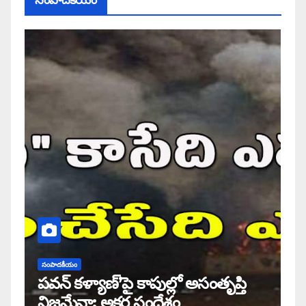
సంపాదకీయం
సంపాదకీయం
పవన్ కళ్యాణ్’పై కాపుల్లో అసంతృప్తి
నిజమేనా: అక్షర సందేశం