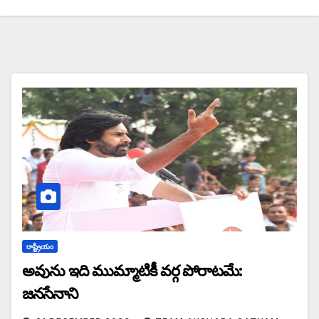
రాష్ట్రీయం
అవును ఇది ముమ్మాటికీ వర్గ పోరాటమే:
జనసేనాని