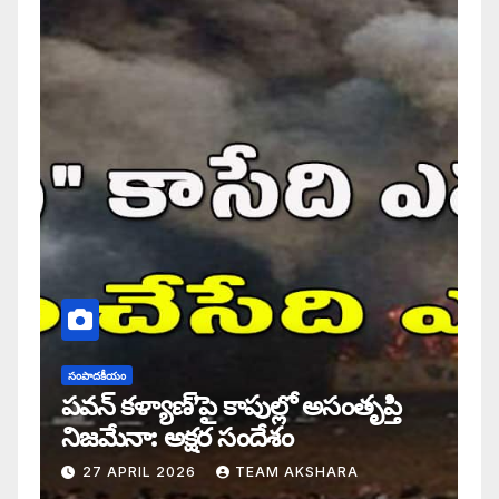
సంపాదకీయం
పవన్ కళ్యాణ్’పై కాపుల్లో అసంతృప్తి
నిజమేనా: అక్షర సందేశం
27 APRIL 2026
TEAM AKSHARA