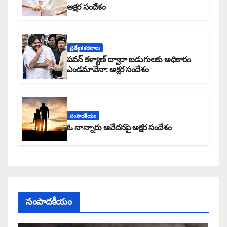
అక్షర సందేశం
ప్రత్యేక కధనాలు
పవన్ కళ్యాణ్ ద్వారా బడుగులకు అధికారం
ఎండమావేనా: అక్షర సందేశం
సంపాదకీయం
ఓ నాన్నారు ఆవేదనపై అక్షర సందేశం
సంపాదకీయం