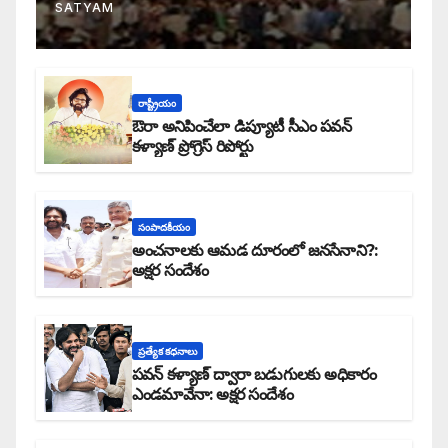
SATYAM
రాష్ట్రీయం
ఔరా అనిపించేలా డిప్యూటీ సీఎం పవన్
కళ్యాణ్ ప్రోగ్రెస్ రిపోర్టు
సంపాదకీయం
అంచనాలకు ఆమడ దూరంలో జనసేనాని?:
అక్షర సందేశం
ప్రత్యేక కధనాలు
పవన్ కళ్యాణ్ ద్వారా బడుగులకు అధికారం
ఎండమావేనా: అక్షర సందేశం