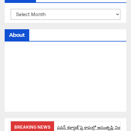
About
సమాజంలో సంపద, అధికార ఫలాలు అందరికీ సమానంగా
దక్కాలి అంటే రాజ్యాధికారంలో మార్పు రావాలి. ఆ మార్పు
కోసం రాజ్యాంగ బద్దంగా మనమంతా ఏమి చేయాలి?
సమాజాన్ని ఎలా చైతన్య పరచాలి అనే ఆలోచనలో భాగంగా
వచ్చినదే మన Akshara Satyam. మా ఈ చిరు
ప్రయత్నాన్ని మీ పెద్ద మనస్సుతో ఆశీర్వదిస్తారు అని
కోరుకొంటున్నాము.
BREAKING NEWS
పవన్ కళ్యాణ్’పై కాపుల్లో అసంతృప్తి నిజమేనా: