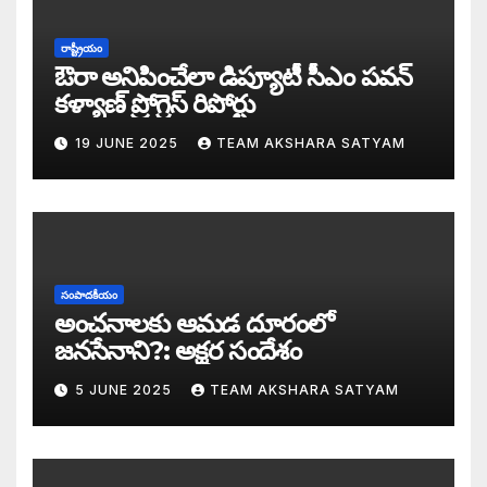
సీజ్ ద బోట్ కాదు – సీజ్ ద సిస్టం: జనసేనానికి
రాష్ట్రీయం
ఔరా అనిపించేలా డిప్యూటీ సీఎం పవన్
కూటమిలో కుమ్ములాటలు – వైసీపీలో కేరింతలపై
కళ్యాణ్ ప్రోగ్రెస్ రిపోర్టు
19 JUNE 2025
TEAM AKSHARA SATYAM
అంజనీ పుత్రుడు పవర్ కళ్యాణ్ పై అక్షర సందేశ
జనసేనలో చీకటి వెలుగులు
రాష్ట్ర ఉప ముఖ్యమంత్రిగా బాధ్యతలు స్వీకరిం
సంపాదకీయం
గరళకంఠుడు చేతిలో గ్రామీణం – సేనాని శాఖలప
అంచనాలకు ఆమడ దూరంలో
జనసేనాని?: అక్షర సందేశం
పవన్ కళ్యాణ్ డిప్యూటీ సీఎం – శాఖలు కేటా
5 JUNE 2025
TEAM AKSHARA SATYAM
జనసేనాని విజయం వెనుక నమ్మలేని నిజాలు: అ
కన్నుల విందుగా ఏపీ కొత్త ప్రభుత్వ ప్రమాణ స