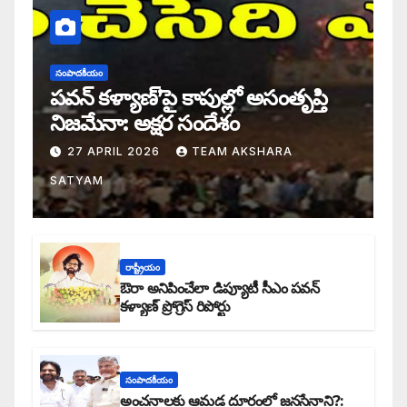
సంపాదకీయం
పవన్ కళ్యాణ్’పై కాపుల్లో అసంతృప్తి
నిజమేనా: అక్షర సందేశం
27 APRIL 2026
TEAM AKSHARA
SATYAM
రాష్ట్రీయం
ఔరా అనిపించేలా డిప్యూటీ సీఎం పవన్
కళ్యాణ్ ప్రోగ్రెస్ రిపోర్టు
సంపాదకీయం
అంచనాలకు ఆమడ దూరంలో జనసేనాని?: