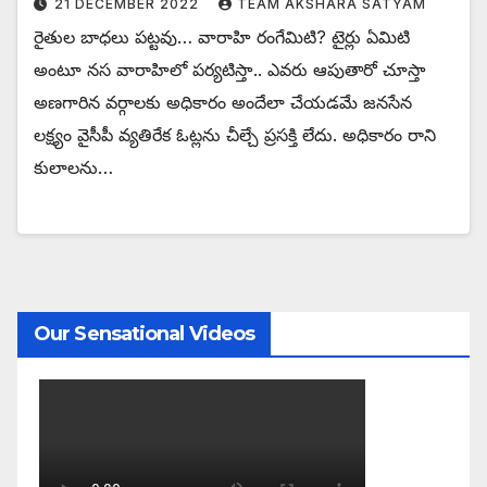
21 DECEMBER 2022
TEAM AKSHARA SATYAM
రైతుల బాధలు పట్టవు… వారాహి రంగేమిటి? టైర్లు ఏమిటి
అంటూ నస వారాహిలో పర్యటిస్తా.. ఎవరు ఆపుతారో చూస్తా
అణగారిన వర్గాలకు అధికారం అందేలా చేయడమే జనసేన
లక్ష్యం వైసీపీ వ్యతిరేక ఓట్లను చీల్చే ప్రసక్తి లేదు. అధికారం రాని
కులాలను…
Our Sensational Videos