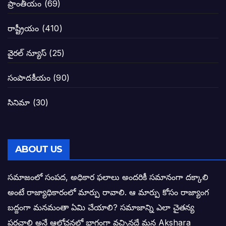
ప్రాంతీయం
(69)
నాన్నా లోకేశా! మా కళ్ళు తెరిపించినందుకు ధన
రాష్ట్రీయం
(410)
పవన్ కళ్యాణ్-చంద్రబాబు కీలక భేటీ అందుకేనా
వైరల్ న్యూస్
(25)
గెలుపే లక్ష్యంగా దశాబ్దం పాటు పొత్తు: పవన్ కళ
సంపాదకీయం
(90)
బాబూ! ముఖ్యమంత్రి ఎవరు: హరిరామ జోగయ
సినిమా
(30)
వైసీపీ సర్కార్ లో పంచాయతీలు నిర్వీర్యం: నాద
తెలంగాణ సీఎం రేవంత్ రెడ్డి విజయ రహస్యాల
ABOUT US
తెలంగాణ కొత్త సీఎంగా రేవంత్ రెడ్డి!
సమాజంలో సంపద, అధికార ఫలాలు అందరికీ సమానంగా దక్కాలి
అంటే రాజ్యాధికారంలో మార్పు రావాలి. ఆ మార్పు కోసం రాజ్యాంగ
ఎన్నికల ఫలితాలు రాబోతున్న వేల ఎవరి గోల వా
బద్దంగా మనమంతా ఏమి చేయాలి? సమాజాన్ని ఎలా చైతన్య
పరచాలి అనే ఆలోచనలో భాగంగా వచ్చినదే మన Akshara
బాధితుల ఆశలసౌధం జనసేనానికి అక్షర సందే