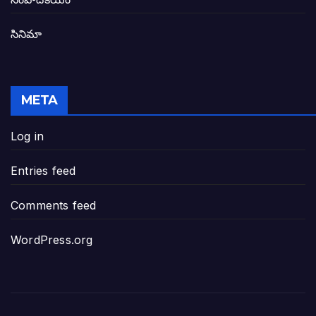
సినిమా
జనసేన-టీడీపీల సంయుక్త సమావేశంలో సంచల
విజయవాడ, గుంటూరుకు దీటుగా తెనాలిని అభివ
META
జనప్రభంజనం మధ్య ముదినేపల్లిలో జనసేనాని 
Log in
పావలా ముఖ్యమంత్రి అంటూ జగన్ రెడ్డిపై గర్జి
Entries feed
ఐసియూలో ఉన్న వైసీపీ-అంతకంతకు ఎదుగుతు
Comments feed
ప్రభుత్వానికి సవాళ్లు – ప్రభుత్వ పెద్దలకు భవ
WordPress.org
మోసకారి వైసీపీ అంటూ విరుచుకు పడిన నాదె
జగన్ రెడ్డి మాకొద్దు బాబోయ్… ఎందుకంటే
ఎవరి కోసమయ్యా మీ అలకలు-ఆవేశాలు: అక్ష