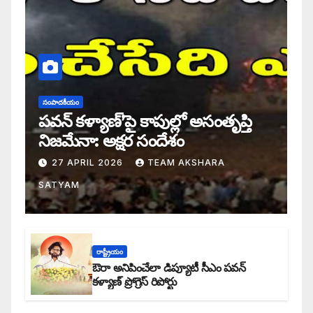
సంపాదకీయం
పవన్ కళ్యాణ్’పై కాపుల్లో అసంతృప్తి
నిజమేనా: అక్షర సందేశం
27 APRIL 2026
TEAM AKSHARA
SATYAM
రాష్ట్రీయం
ఔరా అనిపించేలా డిప్యూటీ సీఎం పవన్
కళ్యాణ్ ప్రోగ్రెస్ రిపోర్టు