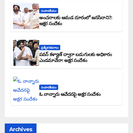
సంపాదకీయం
అంచనాలకు ఆమడ దూరంలో జనసేనాని?:
అక్షర సందేశం
ప్రత్యేక కధనాలు
పవన్ కళ్యాణ్ ద్వారా బడుగులకు అధికారం
ఎండమావేనా: అక్షర సందేశం
సంపాదకీయం
ఓ నాన్నారు ఆవేదనపై అక్షర సందేశం
Archives