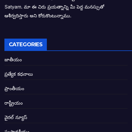
Satyam. మా ఈ చిరు ప్రయత్నాన్ని మీ పెద్ద మనస్సుతో
ఓరి నాన్నోయి! జరా నా గోడు విను: అక్షర సందే
ఆశీర్వదిస్తారు అని కోరుకొంటున్నాము.
అణగారిన వర్గాలకు అధికారం వచ్చిననాడే నిజమ
అసాంఘిక కార్యక్రమాల అడ్డాగా విశాఖ?
CATEGORIES
ఏపీలో రౌడీలు రాజ్యాలేలుతున్నారు. తరిమి కొట్టడా
జాతీయం
సీఎం సన్నిహిత సంస్థ ఇండోసోల్’కి 8,348 
ప్రత్యేక కధనాలు
విద్యారంగంలోని అవినీతి తిమింగలాల గుట్టు వి
ప్రాంతీయం
జగనన్న పాల వెల్లువ పథకంలో పొంగి పొర్లుతున్
రాష్ట్రీయం
బటన్లు నొక్కే సీఎంపై నాదెండ్ల మనోహర్ సంచల
వైరల్ న్యూస్
తెలంగాణ అభివృద్ధి ఆకాంక్ష నెరవేరాలంటే బీజేప
సంపాదకీయం