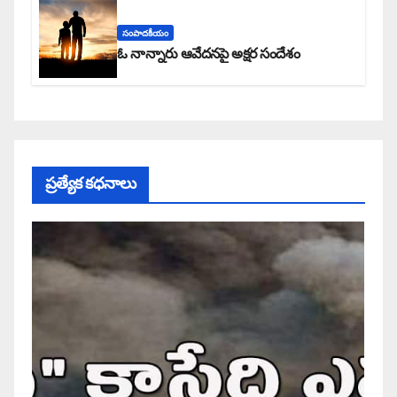
సంపాదకీయం
ఓ నాన్నారు ఆవేదనపై అక్షర సందేశం
ప్రత్యేక కధనాలు