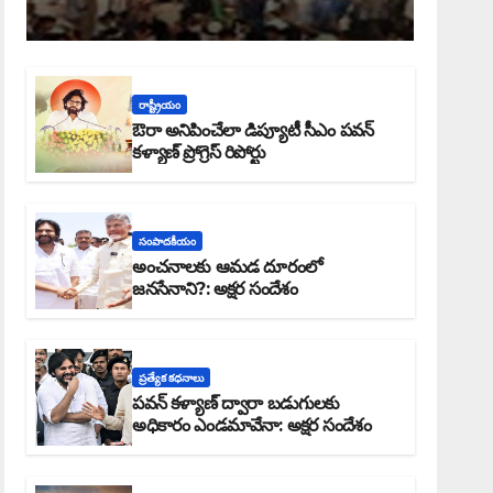
రాష్ట్రీయం
ఔరా అనిపించేలా డిప్యూటీ సీఎం పవన్
కళ్యాణ్ ప్రోగ్రెస్ రిపోర్టు
సంపాదకీయం
అంచనాలకు ఆమడ దూరంలో
జనసేనాని?: అక్షర సందేశం
ప్రత్యేక కధనాలు
పవన్ కళ్యాణ్ ద్వారా బడుగులకు
అధికారం ఎండమావేనా: అక్షర సందేశం