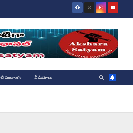
ేటి పంచాంగం
వీడియోలు