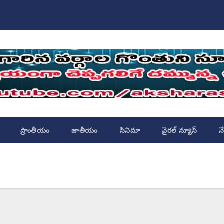
ప్రాంతీయం
జాతీయం
సినిమా
వైరల్ న్యూస్
న