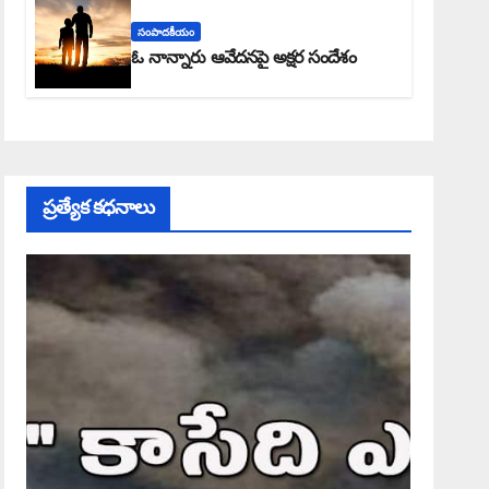
సంపాదకీయం
ఓ నాన్నారు ఆవేదనపై అక్షర సందేశం
ప్రత్యేక కధనాలు