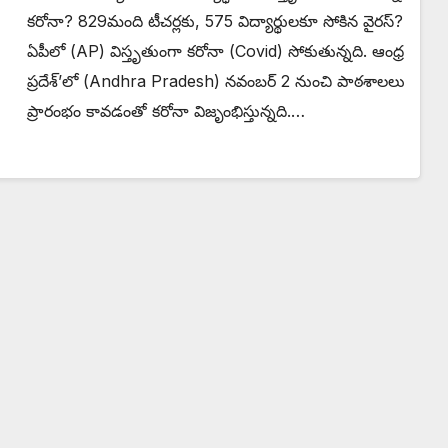
కరోనా? 829మంది టీచర్లకు, 575 విద్యార్థులకూ సోకిన వైరస్‌?
ఏపీలో (AP) విస్తృతుంగా కరోనా (Covid) సోకుతున్నది. ఆంధ్ర
ప్రదేశ్’లో (Andhra Pradesh) నవంబర్‌ 2 నుంచి పాఠశాలలు
ప్రారంభం కావడంతో కరోనా విజృంభిస్తున్నది.…