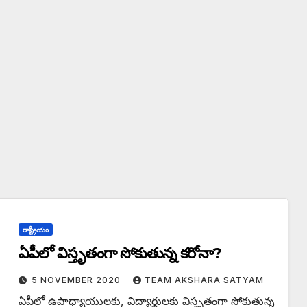
రాష్ట్రీయం
ఏపీలో విస్తృతంగా సోకుతున్న కరోనా?
5 NOVEMBER 2020
TEAM AKSHARA SATYAM
ఏపీలో ఉపాధ్యాయులకు, విద్యార్థులకు విస్తృతంగా సోకుతున్న