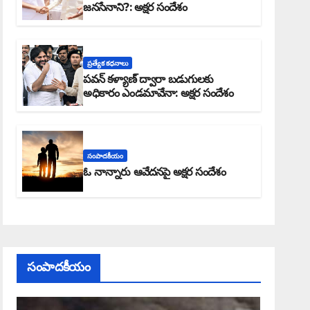
జనసేనాని?: అక్షర సందేశం
ప్రత్యేక కధనాలు
పవన్ కళ్యాణ్ ద్వారా బడుగులకు
అధికారం ఎండమావేనా: అక్షర సందేశం
సంపాదకీయం
ఓ నాన్నారు ఆవేదనపై అక్షర సందేశం
సంపాదకీయం