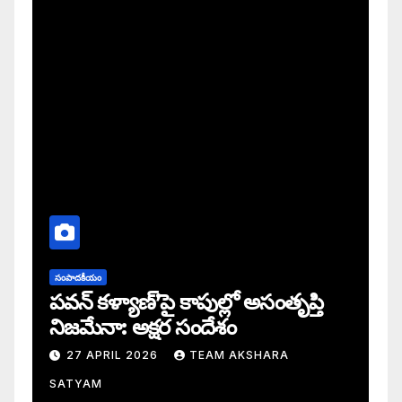
సంపాదకీయం
పవన్ కళ్యాణ్’పై కాపుల్లో అసంతృప్తి
నిజమేనా: అక్షర సందేశం
27 APRIL 2026
TEAM AKSHARA
SATYAM