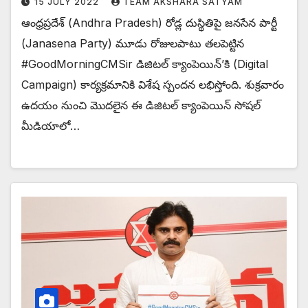
15 JULY 2022
TEAM AKSHARA SATYAM
ఆంధ్రప్రదేశ్ (Andhra Pradesh) రోడ్ల దుస్థితిపై జనసేన పార్టీ
(Janasena Party) మూడు రోజులపాటు తలపెట్టిన
#GoodMorningCMSir డిజిటల్ క్యాంపెయిన్’కి (Digital
Campaign) కార్యక్రమానికి విశేష స్పందన లభిస్తోంది. శుక్రవారం
ఉదయం నుంచి మొదలైన ఈ డిజిటల్ క్యాంపెయిన్ సోషల్
మీడియాలో…