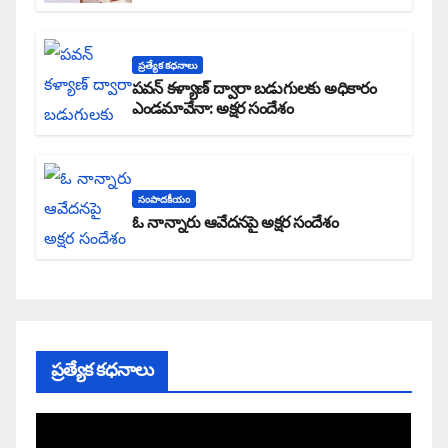
ప్రత్యేక కధనాలు
పవన్ కళ్యాణ్ ద్వారా బడుగులకు అధికారం
ఎండమావేనా: అక్షర సందేశం
సంపాదకీయం
ఓ నాన్నారు ఆవేదనపై అక్షర సందేశం
ప్రత్యేక కధనాలు