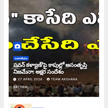
సంపాదకీయం
పవన్ కళ్యాణ్’పై కాపుల్లో అసంతృప్తి
నిజమేనా: అక్షర సందేశం
27 APRIL 2026
TEAM AKSHARA
SATYAM