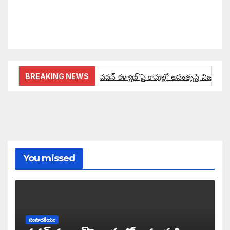
వచ్చినదే మన Akshara Satyam. మా ఈ చిరు
ప్రయత్నాన్ని మీ పెద్ద మనస్సుతో ఆశీర్వదిస్తారు అని
కోరుకొంటున్నాము.
BREAKING NEWS
పవన్ కళ్యాణ్’పై కాపుల్లో అసంతృప్తి నిజమేనా:
ఔరా అనిపించేలా డిప్యూటీ సీఎం పవన్ కళ్యాణ్ ప్రో
అంచనాలకు ఆమడ దూరంలో జనసేనాని?: అక్ష
పవన్ కళ్యాణ్ ద్వారా బడుగులకు అధికారం ఎం
You missed
ఓ నాన్నారు ఆవేదనపై అక్షర సందేశం
ఎమ్మెల్సీ నాగబాబు చేతుల మీదుగా లబ్ధిదారు
సంపాదకీయం