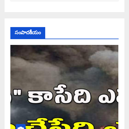
సంపాదకీయం