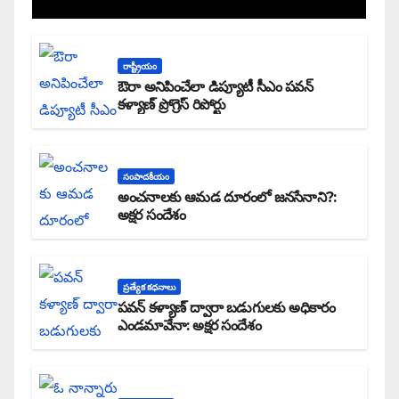
రాష్ట్రీయం
ఔరా అనిపించేలా డిప్యూటీ సీఎం పవన్
కళ్యాణ్ ప్రోగ్రెస్ రిపోర్టు
సంపాదకీయం
అంచనాలకు ఆమడ దూరంలో జనసేనాని?:
అక్షర సందేశం
ప్రత్యేక కధనాలు
పవన్ కళ్యాణ్ ద్వారా బడుగులకు అధికారం
ఎండమావేనా: అక్షర సందేశం