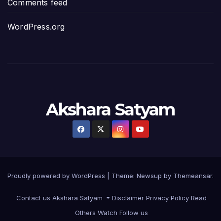
Comments feed
ప్రభుత్వానికి సవాళ్లు – ప్రభుత్వ పెద్దలకు భవ
WordPress.org
మోసకారి వైసీపీ అంటూ విరుచుకు పడిన నాదె
జగన్ రెడ్డి మాకొద్దు బాబోయ్… ఎందుకంటే
ఎవరి కోసమయ్యా మీ అలకలు-ఆవేశాలు: అక్ష
Akshara Satyam
అంజనీపుత్రా! స్పష్టత కరువవుతోంది: అక్షర సం
వ్యవస్థలను మేనేజ్ చేయడంలో జగన్ దిట్ట: క
చిత్తూరు జిల్లాలో కొణిదెల నాగబాబు పర్యటనతో 
Proudly powered by WordPress
|
Theme:
Newsup
by
Themeansar
.
జనసేన పార్టీకి గాజు గ్లాస్ కేటాయింపుపై సర్వత్ర
Contact us
Akshara Satyam
Disclaimer
Privacy Policy
Read
మరో ఆరు నెలల్లో అణగారిన వర్గాలకు అధికారం
Others
Watch
Follow us