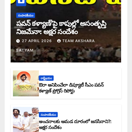
సంపాదకీయం
పవన్ కళ్యాణ్’పై కాపుల్లో అసంతృప్తి
నిజమేనా: అక్షర సందేశం
27 APRIL 2026
TEAM AKSHARA
SATYAM
రాష్ట్రీయం
ఔరా అనిపించేలా డిప్యూటీ సీఎం పవన్
కళ్యాణ్ ప్రోగ్రెస్ రిపోర్టు
సంపాదకీయం
అంచనాలకు ఆమడ దూరంలో జనసేనాని?:
అక్షర సందేశం