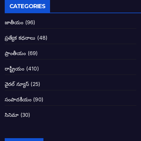
పవన్ కళ్యాణ్ నామినేషన్ సందర్భంగా పలు ఆ
CATEGORIES
టీడీపీతో పొత్తు పెట్టుకొన్న జనసేనకి ఓటు ఎం
జాతీయం
(96)
ప్రజల్లో తిరగలేకపోతున్న జనసేనాని అనే ఆరోప
ప్రత్యేక కధనాలు
(48)
జనసేనకు గాజు గ్లాసు గుర్తును ఖరారు చేసిన క
ప్రాంతీయం
(69)
నాన్నా లోకేశా! మా కళ్ళు తెరిపించినందుకు ధన
రాష్ట్రీయం
(410)
పవన్ కళ్యాణ్-చంద్రబాబు కీలక భేటీ అందుకేనా
వైరల్ న్యూస్
(25)
గెలుపే లక్ష్యంగా దశాబ్దం పాటు పొత్తు: పవన్ కళ
సంపాదకీయం
(90)
బాబూ! ముఖ్యమంత్రి ఎవరు: హరిరామ జోగయ
సినిమా
(30)
వైసీపీ సర్కార్ లో పంచాయతీలు నిర్వీర్యం: నాద