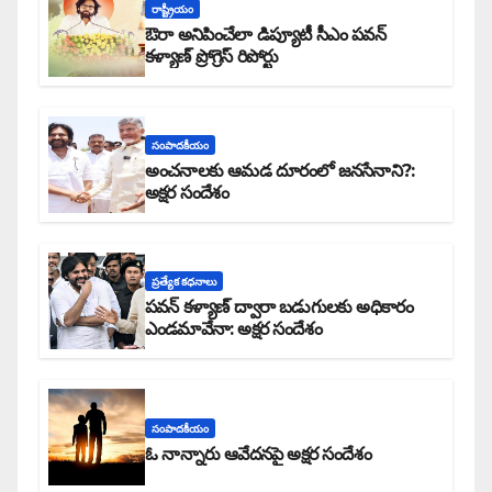
రాష్ట్రీయం
ఔరా అనిపించేలా డిప్యూటీ సీఎం పవన్
కళ్యాణ్ ప్రోగ్రెస్ రిపోర్టు
సంపాదకీయం
అంచనాలకు ఆమడ దూరంలో జనసేనాని?:
అక్షర సందేశం
ప్రత్యేక కధనాలు
పవన్ కళ్యాణ్ ద్వారా బడుగులకు అధికారం
ఎండమావేనా: అక్షర సందేశం
సంపాదకీయం
ఓ నాన్నారు ఆవేదనపై అక్షర సందేశం