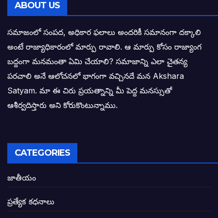
తెలంగాణ సీఎం రేవంత్ రెడ్డి విజయ రహస్యాల
ABOUT US
తెలంగాణ కొత్త సీఎంగా రేవంత్ రెడ్డి!
సమాజంలో సంపద, అధికార ఫలాలు అందరికీ సమానంగా దక్కాలి
అంటే రాజ్యాధికారంలో మార్పు రావాలి. ఆ మార్పు కోసం రాజ్యాంగ
ఎన్నికల ఫలితాలు రాబోతున్న వేల ఎవరి గోల వా
బద్దంగా మనమంతా ఏమి చేయాలి? సమాజాన్ని ఎలా చైతన్య
పరచాలి అనే ఆలోచనలో భాగంగా వచ్చినదే మన Akshara
బాధితుల ఆశలసౌధం జనసేనానికి అక్షర సందే
Satyam. మా ఈ చిరు ప్రయత్నాన్ని మీ పెద్ద మనస్సుతో
ఓరి నాన్నోయి! జరా నా గోడు విను: అక్షర సందే
ఆశీర్వదిస్తారు అని కోరుకొంటున్నాము.
అణగారిన వర్గాలకు అధికారం వచ్చిననాడే నిజమ
అసాంఘిక కార్యక్రమాల అడ్డాగా విశాఖ?
CATEGORIES
ఏపీలో రౌడీలు రాజ్యాలేలుతున్నారు. తరిమి కొట్టడా
జాతీయం
సీఎం సన్నిహిత సంస్థ ఇండోసోల్’కి 8,348 
ప్రత్యేక కధనాలు