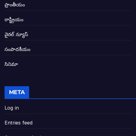
విద్యారంగంలోని అవినీతి తిమింగలాల గుట్టు వి
ప్రాంతీయం
జగనన్న పాల వెల్లువ పథకంలో పొంగి పొర్లుతున్
రాష్ట్రీయం
బటన్లు నొక్కే సీఎంపై నాదెండ్ల మనోహర్ సంచల
వైరల్ న్యూస్
తెలంగాణ అభివృద్ధి ఆకాంక్ష నెరవేరాలంటే బీజేప
సంపాదకీయం
సినిమా
జనసేన-టీడీపీల సంయుక్త సమావేశంలో సంచల
విజయవాడ, గుంటూరుకు దీటుగా తెనాలిని అభివ
META
జనప్రభంజనం మధ్య ముదినేపల్లిలో జనసేనాని 
Log in
పావలా ముఖ్యమంత్రి అంటూ జగన్ రెడ్డిపై గర్జి
Entries feed
ఐసియూలో ఉన్న వైసీపీ-అంతకంతకు ఎదుగుతు