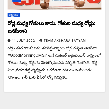
రాష్ట్రీయం
రోడ్ల మధ్య గోతులు కాదు. గోతుల మధ్య రోడ్లు:
జనసేనాని
14 JULY 2022
TEAM AKSHARA SATYAM
రోడ్లు ఈత కొలనులను తలపిస్తున్నాయి రోడ్ల దుస్థితి తెలిపేలా
#GoodMorningCMSir అనే డిజిటల్ క్యాంపెయిన్ రాష్ట్రంలో
గోతుల మధ్య రోడ్డును వెతుక్కోవలసిన పరిస్థితి నెలకొంది. రోడ్ల
మీద ప్రయాణిస్తున్నప్పుడు ఒకటీఅరా గోతులు కనిపించడం
సహజం. కానీ మన ఏపీలో రోడ్ల పరిస్థితి…