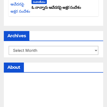
సంపాదకీయం
ఓ నాన్నారు ఆవేదనపై అక్షర సందేశం
Archives
About
సమాజంలో సంపద, అధికార ఫలాలు అందరికీ సమానంగా
దక్కాలి అంటే రాజ్యాధికారంలో మార్పు రావాలి. ఆ మార్పు
కోసం రాజ్యాంగ బద్దంగా మనమంతా ఏమి చేయాలి?
సమాజాన్ని ఎలా చైతన్య పరచాలి అనే ఆలోచనలో భాగంగా