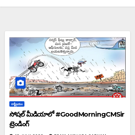
రాష్ట్రీయం
సోషల్ మీడియాలో #GoodMorningCMSir
ట్రెండింగ్