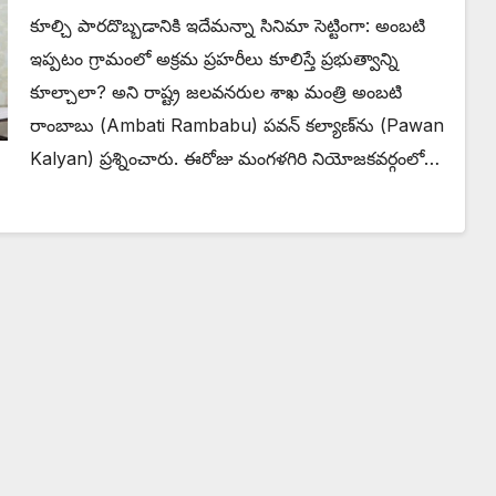
కూల్చి పారదొబ్బడానికి ఇదేమన్నా సినిమా సెట్టింగా: అంబటి
ఇప్ప‌టం గ్రామంలో అక్రమ ప్రహరీలు కూలిస్తే ప్రభుత్వాన్ని
కూల్చాలా? అని రాష్ట్ర జలవనరుల శాఖ మంత్రి అంబటి
రాంబాబు (Ambati Rambabu) ప‌వ‌న్ క‌ల్యాణ్‌ను (Pawan
Kalyan) ప్ర‌శ్నించారు. ఈరోజు మంగళగిరి నియోజకవర్గంలో…