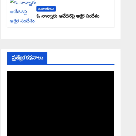
సంపాదకీయం
ఓ నాన్నారు ఆవేదనపై అక్షర సందేశం
ప్రత్యేక కధనాలు