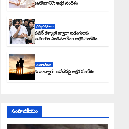
జనసేనాని?: అక్షర సందేశం
ప్రత్యేక కధనాలు
పవన్ కళ్యాణ్ ద్వారా బడుగులకు
అధికారం ఎండమావేనా: అక్షర సందేశం
సంపాదకీయం
ఓ నాన్నారు ఆవేదనపై అక్షర సందేశం
సంపాదకీయం