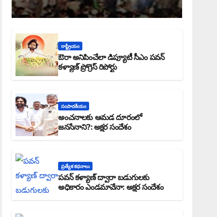
రాష్ట్రీయం
ఔరా అనిపించేలా డిప్యూటీ సీఎం పవన్
కళ్యాణ్ ప్రోగ్రెస్ రిపోర్టు
సంపాదకీయం
అంచనాలకు ఆమడ దూరంలో
జనసేనాని?: అక్షర సందేశం
ప్రత్యేక కధనాలు
పవన్ కళ్యాణ్ ద్వారా బడుగులకు
అధికారం ఎండమావేనా: అక్షర సందేశం