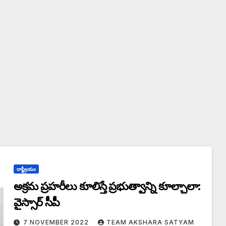
రాష్ట్రీయం
అక్రమ ప్రహరీలు కూలిస్తే ప్రభుత్వాన్ని కూల్చాలా:
వైస్సార్ సీపీ
7 NOVEMBER 2022
TEAM AKSHARA SATYAM