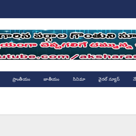
ప్రాంతీయం
జాతీయం
సినిమా
వైరల్ న్యూస్
న