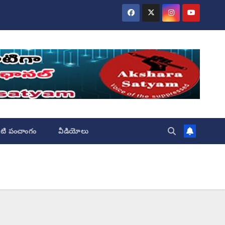
ేటి పంచాంగం
వీడియోలు