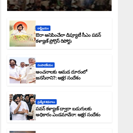
రాష్ట్రీయం
ఔరా అనిపించేలా డిప్యూటీ సీఎం పవన్
కళ్యాణ్ ప్రోగ్రెస్ రిపోర్టు
సంపాదకీయం
అంచనాలకు ఆమడ దూరంలో
జనసేనాని?: అక్షర సందేశం
ప్రత్యేక కధనాలు
పవన్ కళ్యాణ్ ద్వారా బడుగులకు
అధికారం ఎండమావేనా: అక్షర సందేశం