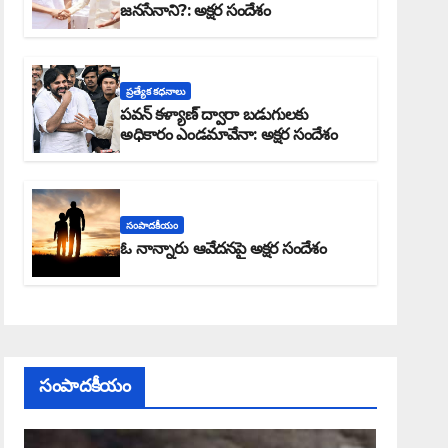
జనసేనాని?: అక్షర సందేశం
ప్రత్యేక కధనాలు
పవన్ కళ్యాణ్ ద్వారా బడుగులకు
అధికారం ఎండమావేనా: అక్షర సందేశం
సంపాదకీయం
ఓ నాన్నారు ఆవేదనపై అక్షర సందేశం
సంపాదకీయం