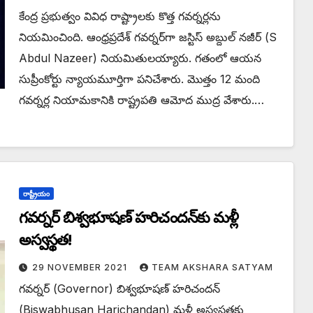
కేంద్ర ప్రభుత్వం వివిధ రాష్ట్రాలకు కొత్త గవర్నర్లను
నియమించింది. ఆంధ్రప్రదేశ్‌ గవర్నర్‌గా జస్టిస్‌ అబ్దుల్‌ నజీర్‌ (S
Abdul Nazeer) నియమితులయ్యారు. గతంలో ఆయన
సుప్రీంకోర్టు న్యాయమూర్తిగా పనిచేశారు. మొత్తం 12 మంది
గవర్నర్ల నియామకానికి రాష్ట్రపతి ఆమోద ముద్ర వేశారు.…
రాష్ట్రీయం
గవర్నర్ బిశ్వభూషణ్ హరిచందన్‌కు మళ్లీ
అస్వస్థత!
29 NOVEMBER 2021
TEAM AKSHARA SATYAM
గవర్నర్ (Governor) బిశ్వభూషణ్ హరిచందన్
(Biswabhusan Harichandan) మళ్లీ అస్వస్థతకు