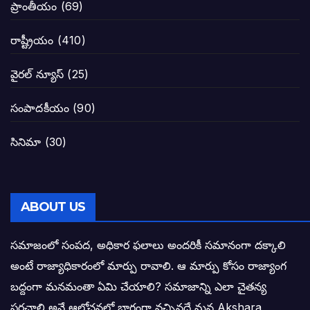
ప్రాంతీయం
(69)
నాన్నా లోకేశా! మా కళ్ళు తెరిపించినందుకు ధన
రాష్ట్రీయం
(410)
పవన్ కళ్యాణ్-చంద్రబాబు కీలక భేటీ అందుకేనా
వైరల్ న్యూస్
(25)
గెలుపే లక్ష్యంగా దశాబ్దం పాటు పొత్తు: పవన్ కళ
సంపాదకీయం
(90)
బాబూ! ముఖ్యమంత్రి ఎవరు: హరిరామ జోగయ
సినిమా
(30)
వైసీపీ సర్కార్ లో పంచాయతీలు నిర్వీర్యం: నాద
తెలంగాణ సీఎం రేవంత్ రెడ్డి విజయ రహస్యాల
ABOUT US
తెలంగాణ కొత్త సీఎంగా రేవంత్ రెడ్డి!
సమాజంలో సంపద, అధికార ఫలాలు అందరికీ సమానంగా దక్కాలి
అంటే రాజ్యాధికారంలో మార్పు రావాలి. ఆ మార్పు కోసం రాజ్యాంగ
ఎన్నికల ఫలితాలు రాబోతున్న వేల ఎవరి గోల వా
బద్దంగా మనమంతా ఏమి చేయాలి? సమాజాన్ని ఎలా చైతన్య
పరచాలి అనే ఆలోచనలో భాగంగా వచ్చినదే మన Akshara
బాధితుల ఆశలసౌధం జనసేనానికి అక్షర సందే