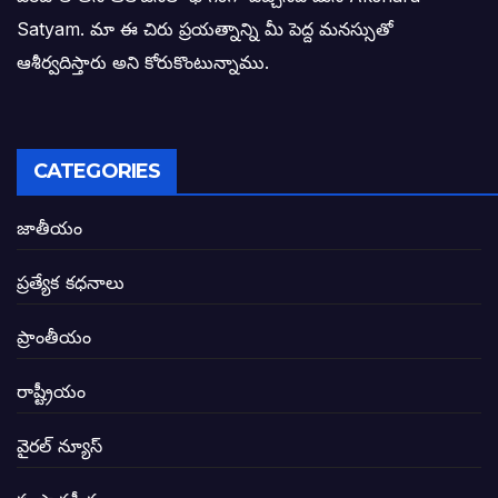
Satyam. మా ఈ చిరు ప్రయత్నాన్ని మీ పెద్ద మనస్సుతో
ఓరి నాన్నోయి! జరా నా గోడు విను: అక్షర సందే
ఆశీర్వదిస్తారు అని కోరుకొంటున్నాము.
అణగారిన వర్గాలకు అధికారం వచ్చిననాడే నిజమ
అసాంఘిక కార్యక్రమాల అడ్డాగా విశాఖ?
CATEGORIES
ఏపీలో రౌడీలు రాజ్యాలేలుతున్నారు. తరిమి కొట్టడా
జాతీయం
సీఎం సన్నిహిత సంస్థ ఇండోసోల్’కి 8,348 
ప్రత్యేక కధనాలు
విద్యారంగంలోని అవినీతి తిమింగలాల గుట్టు వి
ప్రాంతీయం
జగనన్న పాల వెల్లువ పథకంలో పొంగి పొర్లుతున్
రాష్ట్రీయం
బటన్లు నొక్కే సీఎంపై నాదెండ్ల మనోహర్ సంచల
వైరల్ న్యూస్
తెలంగాణ అభివృద్ధి ఆకాంక్ష నెరవేరాలంటే బీజేప