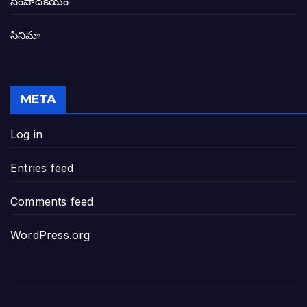
సంపాదకీయం
సినిమా
జనసేన-టీడీపీల సంయుక్త సమావేశంలో సంచల
విజయవాడ, గుంటూరుకు దీటుగా తెనాలిని అభివ
META
జనప్రభంజనం మధ్య ముదినేపల్లిలో జనసేనాని 
Log in
పావలా ముఖ్యమంత్రి అంటూ జగన్ రెడ్డిపై గర్జి
Entries feed
ఐసియూలో ఉన్న వైసీపీ-అంతకంతకు ఎదుగుతు
Comments feed
ప్రభుత్వానికి సవాళ్లు – ప్రభుత్వ పెద్దలకు భవ
WordPress.org
మోసకారి వైసీపీ అంటూ విరుచుకు పడిన నాదె
జగన్ రెడ్డి మాకొద్దు బాబోయ్… ఎందుకంటే