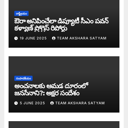
సీజ్ ద బోట్ కాదు – సీజ్ ద సిస్టం: జనసేనానికి
రాష్ట్రీయం
ఔరా అనిపించేలా డిప్యూటీ సీఎం పవన్
కూటమిలో కుమ్ములాటలు – వైసీపీలో కేరింతలపై
కళ్యాణ్ ప్రోగ్రెస్ రిపోర్టు
19 JUNE 2025
TEAM AKSHARA SATYAM
అంజనీ పుత్రుడు పవర్ కళ్యాణ్ పై అక్షర సందేశ
జనసేనలో చీకటి వెలుగులు
రాష్ట్ర ఉప ముఖ్యమంత్రిగా బాధ్యతలు స్వీకరిం
సంపాదకీయం
గరళకంఠుడు చేతిలో గ్రామీణం – సేనాని శాఖలప
అంచనాలకు ఆమడ దూరంలో
జనసేనాని?: అక్షర సందేశం
పవన్ కళ్యాణ్ డిప్యూటీ సీఎం – శాఖలు కేటా
5 JUNE 2025
TEAM AKSHARA SATYAM
జనసేనాని విజయం వెనుక నమ్మలేని నిజాలు: అ
కన్నుల విందుగా ఏపీ కొత్త ప్రభుత్వ ప్రమాణ స