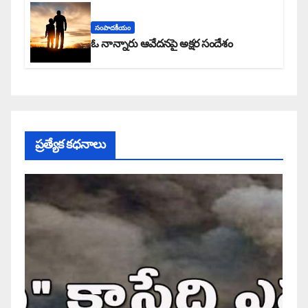
సంపాదకీయం
ఓ నాన్నారు ఆవేదనపై అక్షర సందేశం
ప్రత్యేక కధనాలు