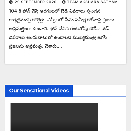
29 SEPTEMBER 2020
TEAM AKSHARA SATYAM
104 కి ఫోన్ చేస్తే అరగంటలో బెడ్ వివరాలు స్పందన
కార్యక్రమంపై కలెక్టర్లు, ఎస్పీలతో సీఎం సమీక్ష కరోనాపై ప్రజలు
అప్రమత్తంగా ఉండాలి. ఫోన్ చేసిన గంటలోపు కరోనా బెడ్
వివరాలు అందుబాటులో ఉండాలని ముఖ్యమంత్రి జగన్
ప్రజలను అప్రమత్తం చేశారు.…
Our Sensational Videos