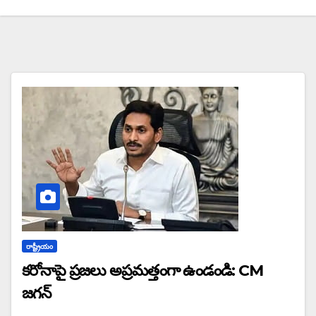
రాష్ట్రీయం
కరోనాపై ప్రజలు అప్రమత్తంగా ఉండండి: CM
జగన్