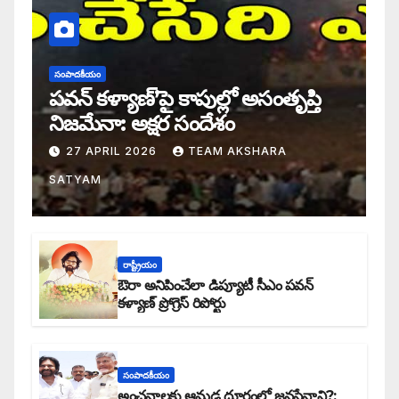
సంపాదకీయం
పవన్ కళ్యాణ్’పై కాపుల్లో అసంతృప్తి
నిజమేనా: అక్షర సందేశం
27 APRIL 2026
TEAM AKSHARA
SATYAM
రాష్ట్రీయం
ఔరా అనిపించేలా డిప్యూటీ సీఎం పవన్
కళ్యాణ్ ప్రోగ్రెస్ రిపోర్టు
సంపాదకీయం
అంచనాలకు ఆమడ దూరంలో జనసేనాని?: