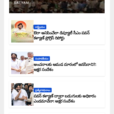
SATYAM
రాష్ట్రీయం
ఔరా అనిపించేలా డిప్యూటీ సీఎం పవన్
కళ్యాణ్ ప్రోగ్రెస్ రిపోర్టు
సంపాదకీయం
అంచనాలకు ఆమడ దూరంలో జనసేనాని?:
అక్షర సందేశం
ప్రత్యేక కధనాలు
పవన్ కళ్యాణ్ ద్వారా బడుగులకు అధికారం
ఎండమావేనా: అక్షర సందేశం