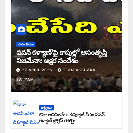
సంపాదకీయం
పవన్ కళ్యాణ్’పై కాపుల్లో అసంతృప్తి
నిజమేనా: అక్షర సందేశం
27 APRIL 2026
TEAM AKSHARA
SATYAM
రాష్ట్రీయం
ఔరా అనిపించేలా డిప్యూటీ సీఎం పవన్
కళ్యాణ్ ప్రోగ్రెస్ రిపోర్టు