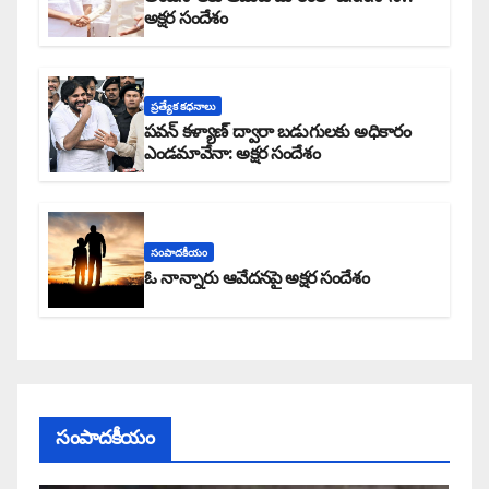
అక్షర సందేశం
ప్రత్యేక కధనాలు
పవన్ కళ్యాణ్ ద్వారా బడుగులకు అధికారం
ఎండమావేనా: అక్షర సందేశం
సంపాదకీయం
ఓ నాన్నారు ఆవేదనపై అక్షర సందేశం
సంపాదకీయం