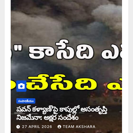
సంపాదకీయం
పవన్ కళ్యాణ్’పై కాపుల్లో అసంతృప్తి
నిజమేనా: అక్షర సందేశం
27 APRIL 2026
TEAM AKSHARA