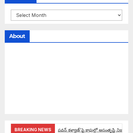
About
సమాజంలో సంపద, అధికార ఫలాలు అందరికీ సమానంగా
దక్కాలి అంటే రాజ్యాధికారంలో మార్పు రావాలి. ఆ మార్పు
కోసం రాజ్యాంగ బద్దంగా మనమంతా ఏమి చేయాలి?
సమాజాన్ని ఎలా చైతన్య పరచాలి అనే ఆలోచనలో భాగంగా
వచ్చినదే మన Akshara Satyam. మా ఈ చిరు
ప్రయత్నాన్ని మీ పెద్ద మనస్సుతో ఆశీర్వదిస్తారు అని
కోరుకొంటున్నాము.
BREAKING NEWS
పవన్ కళ్యాణ్’పై కాపుల్లో అసంతృప్తి నిజమేనా: