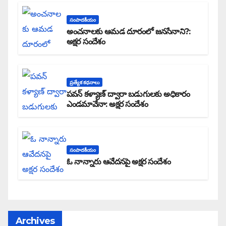
సంపాదకీయం
అంచనాలకు ఆమడ దూరంలో జనసేనాని?:
అక్షర సందేశం
ప్రత్యేక కధనాలు
పవన్ కళ్యాణ్ ద్వారా బడుగులకు అధికారం
ఎండమావేనా: అక్షర సందేశం
సంపాదకీయం
ఓ నాన్నారు ఆవేదనపై అక్షర సందేశం
Archives