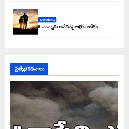
సంపాదకీయం
ఓ నాన్నారు ఆవేదనపై అక్షర సందేశం
ప్రత్యేక కధనాలు