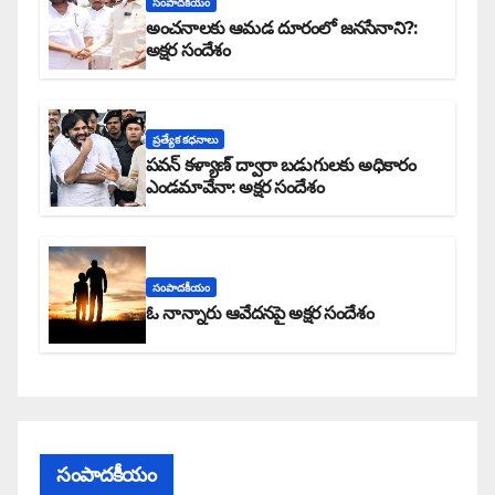
సంపాదకీయం
అంచనాలకు ఆమడ దూరంలో జనసేనాని?:
అక్షర సందేశం
ప్రత్యేక కధనాలు
పవన్ కళ్యాణ్ ద్వారా బడుగులకు అధికారం
ఎండమావేనా: అక్షర సందేశం
సంపాదకీయం
ఓ నాన్నారు ఆవేదనపై అక్షర సందేశం
సంపాదకీయం