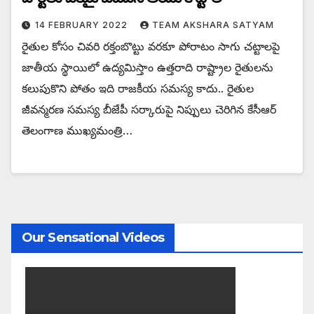
14 FEBRUARY 2022
TEAM AKSHARA SATYAM
రైతుల కోసం చివరి రక్తంబొట్టు వరకూ పోరాటం సాగు చట్టాలపై
జాతీయ స్థాయిలో ఉద్యమిస్తాం ఉత్తరాది రాష్ట్రాల రైతులను
కలుపుకొని పోతం ఇది రాజకీయ సమస్య కాదు.. రైతుల
జీవన్మరణ సమస్య బీజేపీ సర్కారుపై నిప్పులు చెరిగిన కేసీఆర్‌
తెలంగాణ ముఖ్యమంత్రి…
Our Sensational Videos