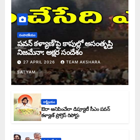
సంపాదకీయం
పవన్ కళ్యాణ్’పై కాపుల్లో అసంతృప్తి
నిజమేనా: అక్షర సందేశం
27 APRIL 2026
TEAM AKSHARA
SATYAM
రాష్ట్రీయం
ఔరా అనిపించేలా డిప్యూటీ సీఎం పవన్
కళ్యాణ్ ప్రోగ్రెస్ రిపోర్టు