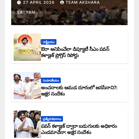
27 APRIL 2026
TEAM AKSHARA
SATYAM
రాష్ట్రీయం
ఔరా అనిపించేలా డిప్యూటీ సీఎం పవన్
కళ్యాణ్ ప్రోగ్రెస్ రిపోర్టు
సంపాదకీయం
అంచనాలకు ఆమడ దూరంలో జనసేనాని?:
అక్షర సందేశం
ప్రత్యేక కధనాలు
పవన్ కళ్యాణ్ ద్వారా బడుగులకు అధికారం
ఎండమావేనా: అక్షర సందేశం