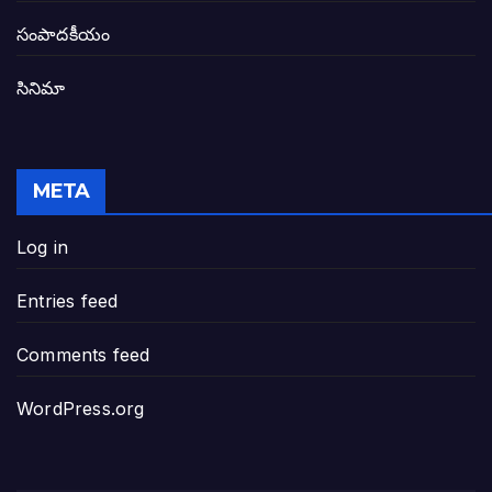
తెలంగాణ అభివృద్ధి ఆకాంక్ష నెరవేరాలంటే బీజేప
సంపాదకీయం
సినిమా
జనసేన-టీడీపీల సంయుక్త సమావేశంలో సంచల
విజయవాడ, గుంటూరుకు దీటుగా తెనాలిని అభివ
META
జనప్రభంజనం మధ్య ముదినేపల్లిలో జనసేనాని 
Log in
పావలా ముఖ్యమంత్రి అంటూ జగన్ రెడ్డిపై గర్జి
Entries feed
ఐసియూలో ఉన్న వైసీపీ-అంతకంతకు ఎదుగుతు
Comments feed
ప్రభుత్వానికి సవాళ్లు – ప్రభుత్వ పెద్దలకు భవ
WordPress.org
మోసకారి వైసీపీ అంటూ విరుచుకు పడిన నాదె
జగన్ రెడ్డి మాకొద్దు బాబోయ్… ఎందుకంటే