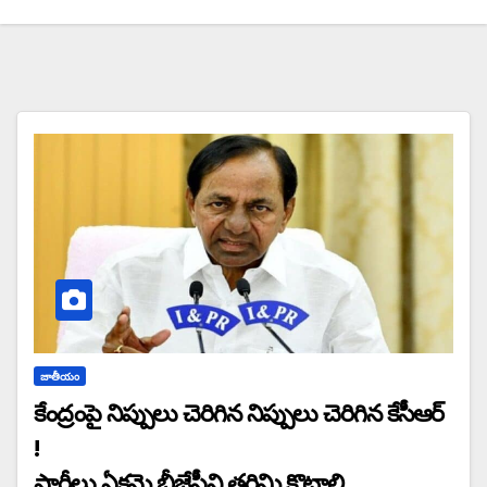
జాతీయం
కేంద్రంపై నిప్పులు చెరిగిన నిప్పులు చెరిగిన కేసీఆర్‌
!
పార్టీలు ఏకమై బీజేపీని తరిమి కొట్టాలి