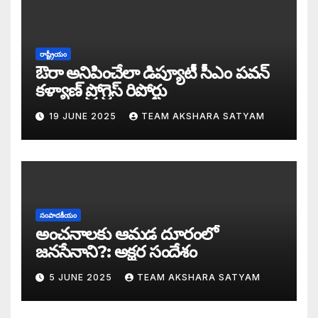
డబ్బై సంవత్సరాల గిరి చరిత్రను తిరగరాసిన ప
సీజ్ ద బోట్ కాదు – సీజ్ ద సిస్టం: జనసేనానికి
రాష్ట్రీయం
ఔరా అనిపించేలా డిప్యూటీ సీఎం పవన్
కూటమిలో కుమ్ములాటలు – వైసీపీలో కేరింతలపై
కళ్యాణ్ ప్రోగ్రెస్ రిపోర్టు
19 JUNE 2025
TEAM AKSHARA SATYAM
అంజనీ పుత్రుడు పవర్ కళ్యాణ్ పై అక్షర సందేశ
జనసేనలో చీకటి వెలుగులు
రాష్ట్ర ఉప ముఖ్యమంత్రిగా బాధ్యతలు స్వీకరిం
సంపాదకీయం
గరళకంఠుడు చేతిలో గ్రామీణం – సేనాని శాఖలప
అంచనాలకు ఆమడ దూరంలో
జనసేనాని?: అక్షర సందేశం
పవన్ కళ్యాణ్ డిప్యూటీ సీఎం – శాఖలు కేటా
5 JUNE 2025
TEAM AKSHARA SATYAM
జనసేనాని విజయం వెనుక నమ్మలేని నిజాలు: అ