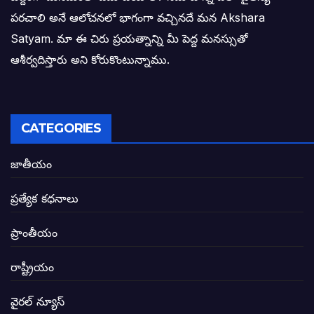
పరచాలి అనే ఆలోచనలో భాగంగా వచ్చినదే మన Akshara
బాధితుల ఆశలసౌధం జనసేనానికి అక్షర సందే
Satyam. మా ఈ చిరు ప్రయత్నాన్ని మీ పెద్ద మనస్సుతో
ఓరి నాన్నోయి! జరా నా గోడు విను: అక్షర సందే
ఆశీర్వదిస్తారు అని కోరుకొంటున్నాము.
అణగారిన వర్గాలకు అధికారం వచ్చిననాడే నిజమ
అసాంఘిక కార్యక్రమాల అడ్డాగా విశాఖ?
CATEGORIES
ఏపీలో రౌడీలు రాజ్యాలేలుతున్నారు. తరిమి కొట్టడా
జాతీయం
సీఎం సన్నిహిత సంస్థ ఇండోసోల్’కి 8,348 
ప్రత్యేక కధనాలు
విద్యారంగంలోని అవినీతి తిమింగలాల గుట్టు వి
ప్రాంతీయం
జగనన్న పాల వెల్లువ పథకంలో పొంగి పొర్లుతున్
రాష్ట్రీయం
బటన్లు నొక్కే సీఎంపై నాదెండ్ల మనోహర్ సంచల
వైరల్ న్యూస్