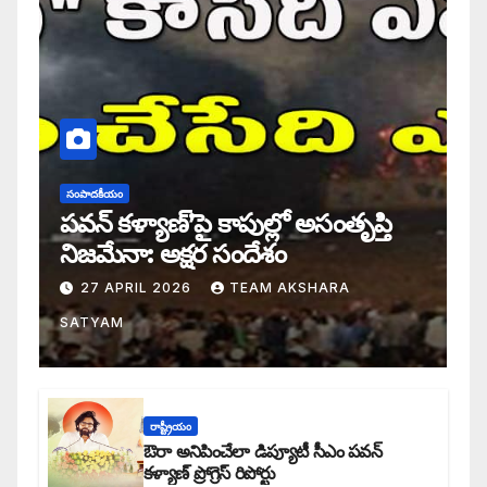
సంపాదకీయం
పవన్ కళ్యాణ్’పై కాపుల్లో అసంతృప్తి
నిజమేనా: అక్షర సందేశం
27 APRIL 2026
TEAM AKSHARA
SATYAM
రాష్ట్రీయం
ఔరా అనిపించేలా డిప్యూటీ సీఎం పవన్
కళ్యాణ్ ప్రోగ్రెస్ రిపోర్టు