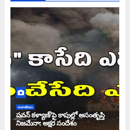
సంపాదకీయం
పవన్ కళ్యాణ్’పై కాపుల్లో అసంతృప్తి
నిజమేనా: అక్షర సందేశం