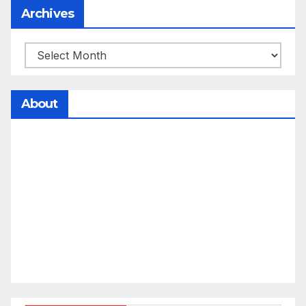
Archives
About
సమాజంలో సంపద, అధికార ఫలాలు అందరికీ సమానంగా
దక్కాలి అంటే రాజ్యాధికారంలో మార్పు రావాలి. ఆ మార్పు
కోసం రాజ్యాంగ బద్దంగా మనమంతా ఏమి చేయాలి?
సమాజాన్ని ఎలా చైతన్య పరచాలి అనే ఆలోచనలో భాగంగా
వచ్చినదే మన Akshara Satyam. మా ఈ చిరు
ప్రయత్నాన్ని మీ పెద్ద మనస్సుతో ఆశీర్వదిస్తారు అని
కోరుకొంటున్నాము.