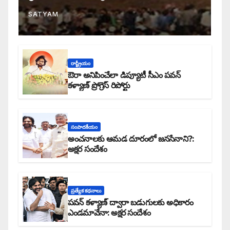
SATYAM
రాష్ట్రీయం
ఔరా అనిపించేలా డిప్యూటీ సీఎం పవన్
కళ్యాణ్ ప్రోగ్రెస్ రిపోర్టు
సంపాదకీయం
అంచనాలకు ఆమడ దూరంలో జనసేనాని?:
అక్షర సందేశం
ప్రత్యేక కధనాలు
పవన్ కళ్యాణ్ ద్వారా బడుగులకు అధికారం
ఎండమావేనా: అక్షర సందేశం