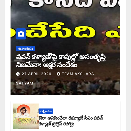
సంపాదకీయం
పవన్ కళ్యాణ్’పై కాపుల్లో అసంతృప్తి
నిజమేనా: అక్షర సందేశం
27 APRIL 2026
TEAM AKSHARA
SATYAM
రాష్ట్రీయం
ఔరా అనిపించేలా డిప్యూటీ సీఎం పవన్
కళ్యాణ్ ప్రోగ్రెస్ రిపోర్టు