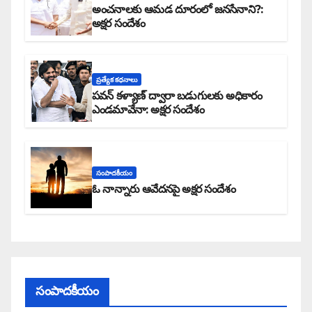
అంచనాలకు ఆమడ దూరంలో జనసేనాని?:
అక్షర సందేశం
ప్రత్యేక కధనాలు
పవన్ కళ్యాణ్ ద్వారా బడుగులకు అధికారం
ఎండమావేనా: అక్షర సందేశం
సంపాదకీయం
ఓ నాన్నారు ఆవేదనపై అక్షర సందేశం
సంపాదకీయం