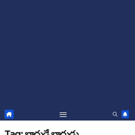
Tag:
బాదుడే బాదుడు