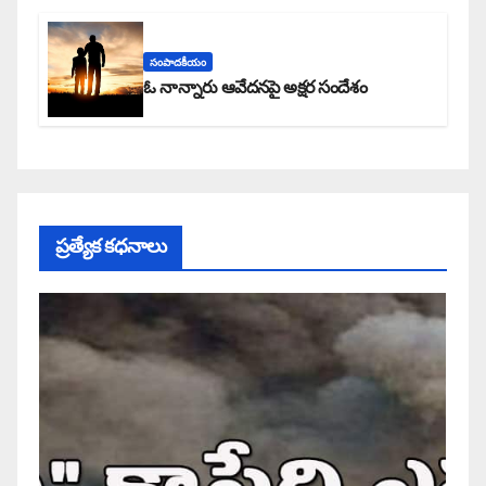
సంపాదకీయం
ఓ నాన్నారు ఆవేదనపై అక్షర సందేశం
ప్రత్యేక కధనాలు