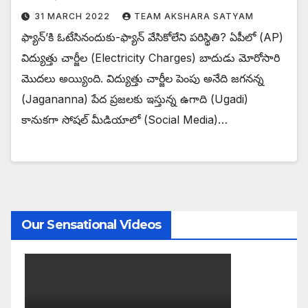
31 MARCH 2022
TEAM AKSHARA SATYAM
ఫ్యాన్’కి ఓటేసినందుకు-ఫ్యాన్ వేసికోలేని పరిస్థితి? ఏపీలో (AP)
విద్యుత్తు చార్జీల (Electricity Charges) బాదుడు మోరోసారి
మొదలు అయ్యింది. విద్యుత్తు చార్జీల పెంపు అనేది జగనన్న
(Jagananna) పేద ప్రజలకు ఇస్తున్న ఉగాది (Ugadi)
కానుకగా సోషల్ మీడియాలో (Social Media)…
Our Sensational Videos