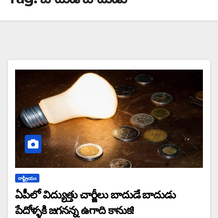
రాష్ట్రీయం
ఏపీలో విద్యుత్తు చార్జీలు బాదుడే బాదుడు
పేదోళ్ళకి జగనన్న ఉగాది కానుక!