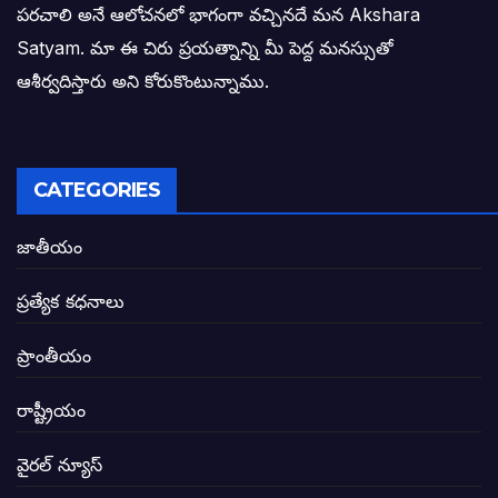
పరచాలి అనే ఆలోచనలో భాగంగా వచ్చినదే మన Akshara
బాధితుల ఆశలసౌధం జనసేనానికి అక్షర సందే
Satyam. మా ఈ చిరు ప్రయత్నాన్ని మీ పెద్ద మనస్సుతో
ఓరి నాన్నోయి! జరా నా గోడు విను: అక్షర సందే
ఆశీర్వదిస్తారు అని కోరుకొంటున్నాము.
అణగారిన వర్గాలకు అధికారం వచ్చిననాడే నిజమ
అసాంఘిక కార్యక్రమాల అడ్డాగా విశాఖ?
CATEGORIES
ఏపీలో రౌడీలు రాజ్యాలేలుతున్నారు. తరిమి కొట్టడా
జాతీయం
సీఎం సన్నిహిత సంస్థ ఇండోసోల్’కి 8,348 
ప్రత్యేక కధనాలు
విద్యారంగంలోని అవినీతి తిమింగలాల గుట్టు వి
ప్రాంతీయం
జగనన్న పాల వెల్లువ పథకంలో పొంగి పొర్లుతున్
రాష్ట్రీయం
బటన్లు నొక్కే సీఎంపై నాదెండ్ల మనోహర్ సంచల
వైరల్ న్యూస్