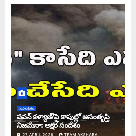
సంపాదకీయం
పవన్ కళ్యాణ్’పై కాపుల్లో అసంతృప్తి
నిజమేనా: అక్షర సందేశం
27 APRIL 2026
TEAM AKSHARA