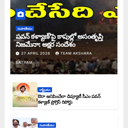
సంపాదకీయం
పవన్ కళ్యాణ్’పై కాపుల్లో అసంతృప్తి
నిజమేనా: అక్షర సందేశం
27 APRIL 2026
TEAM AKSHARA
SATYAM
రాష్ట్రీయం
ఔరా అనిపించేలా డిప్యూటీ సీఎం పవన్
కళ్యాణ్ ప్రోగ్రెస్ రిపోర్టు
సంపాదకీయం