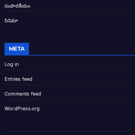
తెలంగాణ అభివృద్ధి ఆకాంక్ష నెరవేరాలంటే బీజేప
సంపాదకీయం
సినిమా
జనసేన-టీడీపీల సంయుక్త సమావేశంలో సంచల
విజయవాడ, గుంటూరుకు దీటుగా తెనాలిని అభివ
META
జనప్రభంజనం మధ్య ముదినేపల్లిలో జనసేనాని 
Log in
పావలా ముఖ్యమంత్రి అంటూ జగన్ రెడ్డిపై గర్జి
Entries feed
ఐసియూలో ఉన్న వైసీపీ-అంతకంతకు ఎదుగుతు
Comments feed
ప్రభుత్వానికి సవాళ్లు – ప్రభుత్వ పెద్దలకు భవ
WordPress.org
మోసకారి వైసీపీ అంటూ విరుచుకు పడిన నాదె
జగన్ రెడ్డి మాకొద్దు బాబోయ్… ఎందుకంటే