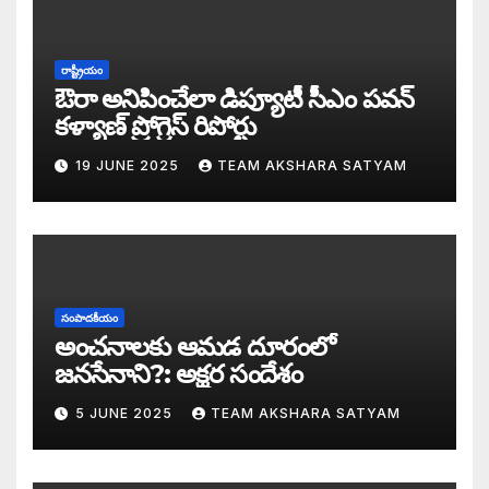
డబ్బై సంవత్సరాల గిరి చరిత్రను తిరగరాసిన ప
సీజ్ ద బోట్ కాదు – సీజ్ ద సిస్టం: జనసేనానికి
రాష్ట్రీయం
ఔరా అనిపించేలా డిప్యూటీ సీఎం పవన్
కూటమిలో కుమ్ములాటలు – వైసీపీలో కేరింతలపై
కళ్యాణ్ ప్రోగ్రెస్ రిపోర్టు
19 JUNE 2025
TEAM AKSHARA SATYAM
అంజనీ పుత్రుడు పవర్ కళ్యాణ్ పై అక్షర సందేశ
జనసేనలో చీకటి వెలుగులు
రాష్ట్ర ఉప ముఖ్యమంత్రిగా బాధ్యతలు స్వీకరిం
సంపాదకీయం
గరళకంఠుడు చేతిలో గ్రామీణం – సేనాని శాఖలప
అంచనాలకు ఆమడ దూరంలో
జనసేనాని?: అక్షర సందేశం
పవన్ కళ్యాణ్ డిప్యూటీ సీఎం – శాఖలు కేటా
5 JUNE 2025
TEAM AKSHARA SATYAM
జనసేనాని విజయం వెనుక నమ్మలేని నిజాలు: అ