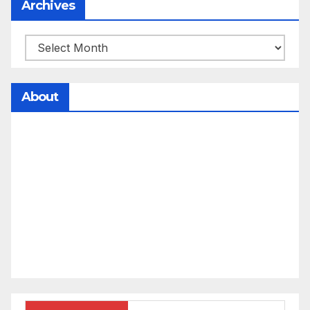
Archives
About
సమాజంలో సంపద, అధికార ఫలాలు అందరికీ సమానంగా
దక్కాలి అంటే రాజ్యాధికారంలో మార్పు రావాలి. ఆ మార్పు
కోసం రాజ్యాంగ బద్దంగా మనమంతా ఏమి చేయాలి?
సమాజాన్ని ఎలా చైతన్య పరచాలి అనే ఆలోచనలో భాగంగా
వచ్చినదే మన Akshara Satyam. మా ఈ చిరు
ప్రయత్నాన్ని మీ పెద్ద మనస్సుతో ఆశీర్వదిస్తారు అని
కోరుకొంటున్నాము.