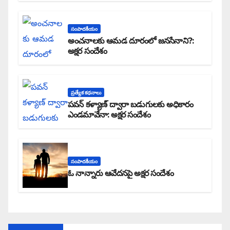
సంపాదకీయం
అంచనాలకు ఆమడ దూరంలో జనసేనాని?:
అక్షర సందేశం
ప్రత్యేక కధనాలు
పవన్ కళ్యాణ్ ద్వారా బడుగులకు అధికారం
ఎండమావేనా: అక్షర సందేశం
సంపాదకీయం
ఓ నాన్నారు ఆవేదనపై అక్షర సందేశం