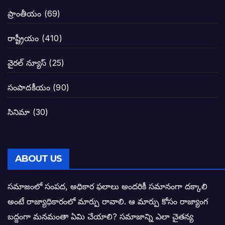
జనసేనకు గాజు గ్లాసు గుర్తును ఖరారు చేసిన క
ప్రాంతీయం
(69)
నాన్నా లోకేశా! మా కళ్ళు తెరిపించినందుకు ధన
రాష్ట్రీయం
(410)
పవన్ కళ్యాణ్-చంద్రబాబు కీలక భేటీ అందుకేనా
వైరల్ న్యూస్
(25)
గెలుపే లక్ష్యంగా దశాబ్దం పాటు పొత్తు: పవన్ కళ
సంపాదకీయం
(90)
బాబూ! ముఖ్యమంత్రి ఎవరు: హరిరామ జోగయ
సినిమా
(30)
వైసీపీ సర్కార్ లో పంచాయతీలు నిర్వీర్యం: నాద
తెలంగాణ సీఎం రేవంత్ రెడ్డి విజయ రహస్యాల
ABOUT US
తెలంగాణ కొత్త సీఎంగా రేవంత్ రెడ్డి!
సమాజంలో సంపద, అధికార ఫలాలు అందరికీ సమానంగా దక్కాలి
అంటే రాజ్యాధికారంలో మార్పు రావాలి. ఆ మార్పు కోసం రాజ్యాంగ
ఎన్నికల ఫలితాలు రాబోతున్న వేల ఎవరి గోల వా
బద్దంగా మనమంతా ఏమి చేయాలి? సమాజాన్ని ఎలా చైతన్య